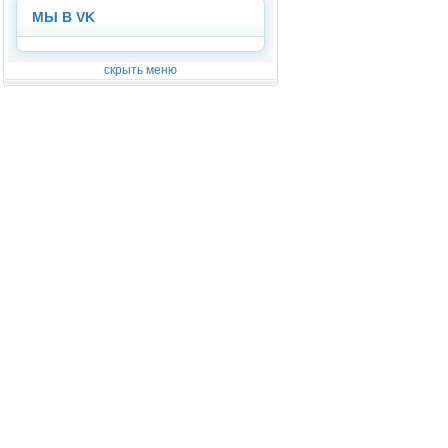
МЫ В VK
скрыть меню