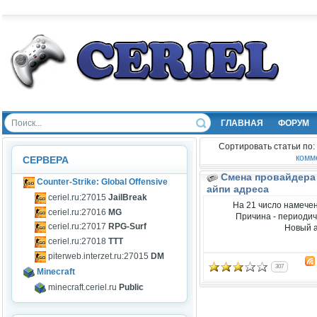
ГЛАВНАЯ
ФОРУМ
Сортировать статьи по:
комм
СЕРВЕРА
Смена провайдера
Counter-Strike: Global Offensive
айпи адреса
ceriel.ru:27015
JailBreak
На 21 число намече
ceriel.ru:27016
MG
Причина - периодич
ceriel.ru:27017
RPG-Surf
Новый а
ceriel.ru:27018
TTT
piterweb.interzet.ru:27015
DM
307
Minecraft
minecraft.ceriel.ru
Public