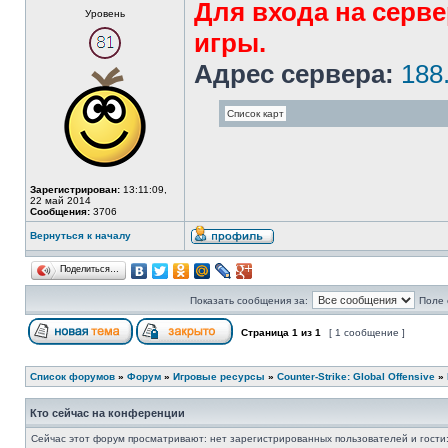
Для входа на серв
Уровень
игры.
Адрес сервера:
188
Зарегистрирован:
13:11:09,
22 май 2014
Сообщения:
3706
Вернуться к началу
Поделиться…
Показать сообщения за:
Поле 
Страница
1
из
1
[ 1 сообщение ]
Список форумов
»
Форум
»
Игровые ресурсы
»
Counter-Strike: Global Offensive
»
Кто сейчас на конференции
Сейчас этот форум просматривают: нет зарегистрированных пользователей и гости: