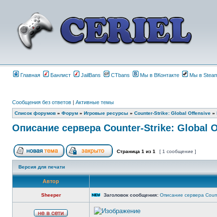
Главная
Банлист
JailBans
CTbans
Мы в ВКонтакте
Мы в Stea
Сообщения без ответов
|
Активные темы
Список форумов
»
Форум
»
Игровые ресурсы
»
Counter-Strike: Global Offensive
»
Описание сервера Counter-Strike: Global O
Страница
1
из
1
[ 1 сообщение ]
Версия для печати
Автор
Sheeper
Заголовок сообщения:
Описание сервера Counte