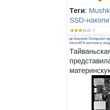
Теги
:
Mushk
SSD-накопи
2
Asustek Computer п
microATX матплату мод
Тайваньска
представил
материнскую