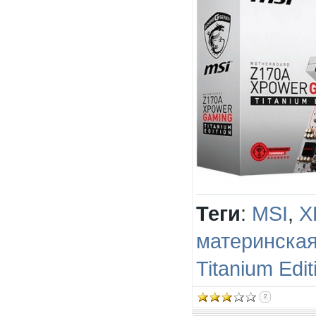
Теги
:
MSI
,
X
материнская
Titanium Edit
2