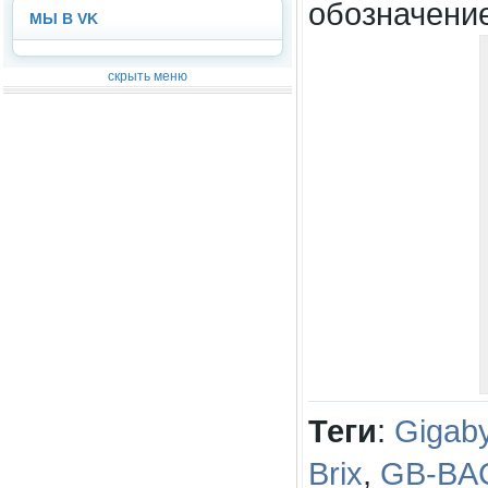
обозначени
МЫ В VK
скрыть меню
Теги
:
Gigab
Brix
,
GB-BA