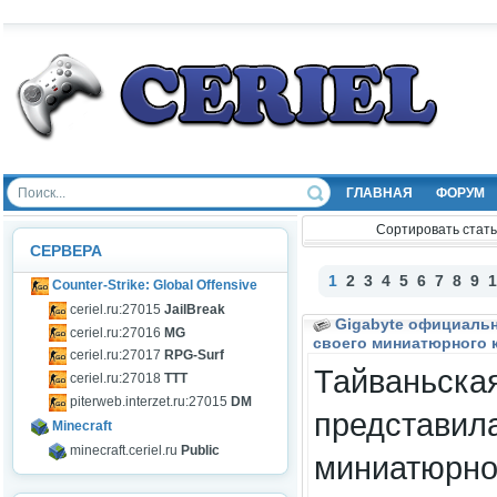
ГЛАВНАЯ
ФОРУМ
Сортировать стать
СЕРВЕРА
1
2
3
4
5
6
7
8
9
1
Counter-Strike: Global Offensive
ceriel.ru:27015
JailBreak
Gigabyte официаль
ceriel.ru:27016
MG
своего миниатюрного 
ceriel.ru:27017
RPG-Surf
Тайваньска
ceriel.ru:27018
TTT
piterweb.interzet.ru:27015
DM
представил
Minecraft
minecraft.ceriel.ru
Public
миниатюрно