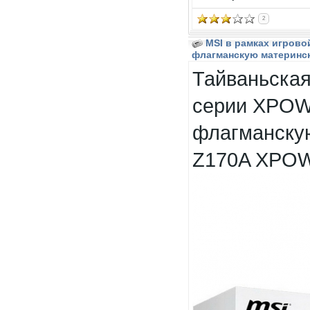
2
MSI в рамках игров
флагманскую материнск
Тайваньская
серии
XPOW
флагманску
Z170A XPOWE