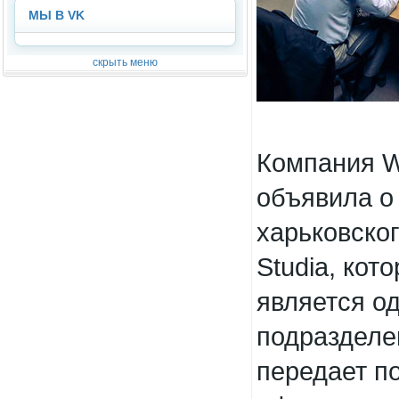
МЫ В VK
скрыть меню
Компания W
объявила о
харьковско
Studia, кот
является о
подразделе
передает по