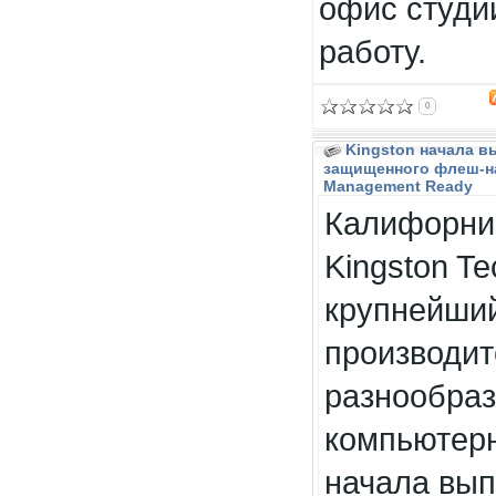
офис студи
работу.
0
Kingston начала в
защищенного флеш-на
Management Ready
Калифорни
Kingston Te
крупнейший
производит
разнообра
компьютерн
начала вы