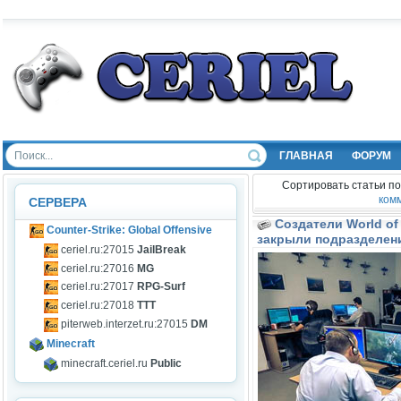
ГЛАВНАЯ
ФОРУМ
Сортировать статьи по
ком
СЕРВЕРА
Создатели World of
Counter-Strike: Global Offensive
закрыли подразделен
ceriel.ru:27015
JailBreak
ceriel.ru:27016
MG
ceriel.ru:27017
RPG-Surf
ceriel.ru:27018
TTT
piterweb.interzet.ru:27015
DM
Minecraft
minecraft.ceriel.ru
Public