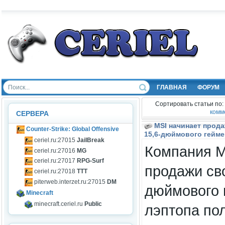
ГЛАВНАЯ
ФОРУМ
Сортировать статьи по:
комм
СЕРВЕРА
MSI начинает прод
Counter-Strike: Global Offensive
15,6-дюймового гейме
ceriel.ru:27015
JailBreak
Компания M
ceriel.ru:27016
MG
ceriel.ru:27017
RPG-Surf
продажи сво
ceriel.ru:27018
TTT
piterweb.interzet.ru:27015
DM
дюймового 
Minecraft
minecraft.ceriel.ru
Public
лэптопа по