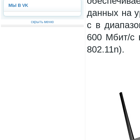
обеспечив
МЫ В VK
данных на у
скрыть меню
с в диапазо
600 Мбит/с 
802.11n).