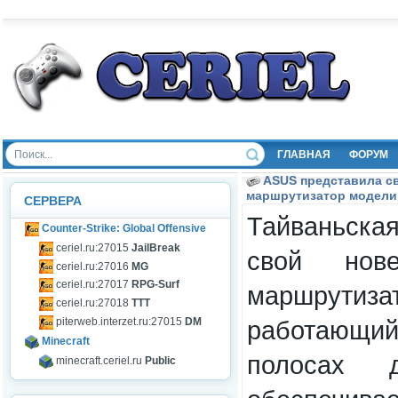
ГЛАВНАЯ
ФОРУМ
ASUS представила 
маршрутизатор модели
СЕРВЕРА
Тайваньск
Counter-Strike: Global Offensive
ceriel.ru:27015
JailBreak
свой нове
ceriel.ru:27016
MG
ceriel.ru:27017
RPG-Surf
маршрути
ceriel.ru:27018
TTT
работающи
piterweb.interzet.ru:27015
DM
Minecraft
полосах 
minecraft.ceriel.ru
Public