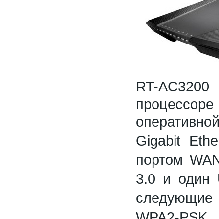
RT-AC320
процессор
е
оперативно
Gigabit Eth
портом
WA
3.0
и один
U
следующие 
WPA2-PSK, 