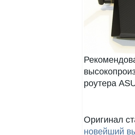
Рекомендо
высокопро
роутера ASU
Оригинал с
новейший в