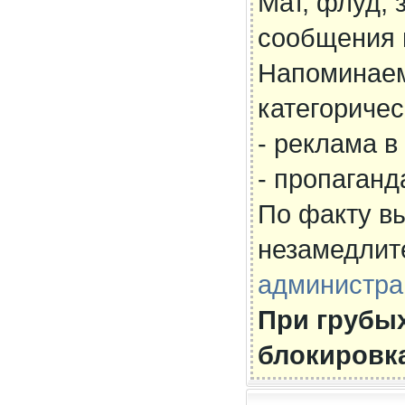
Мат, флуд,
сообщения н
Напоминаем
категоричес
- реклама в
- пропаганд
По факту в
незамедлит
администра
При грубы
блокировка