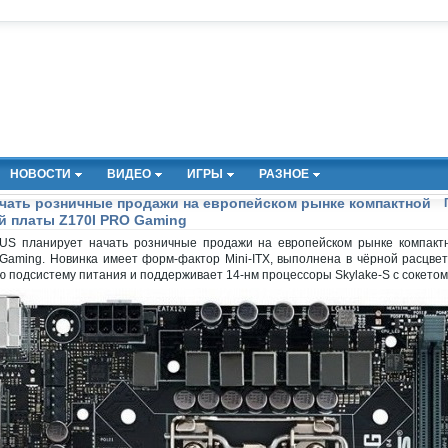
НОВОСТИ
ВИДЕО
ИГРЫ
РАЗНОЕ
чать розничные продажи на европейском рынке компактной
й платы Z170I PRO Gaming
US планирует начать розничные продажи на европейском рынке компакт
aming. Новинка имеет форм-фактор Mini-ITX, выполнена в чёрной расцвет
ую подсистему питания и поддерживает 14-нм процессоры Skylake-S с сокето