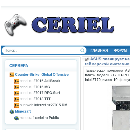
ГЛАВНАЯ
ФОРУМ
ASUS планирует на
геймерской системно
СЕРВЕРА
Тайваньская компания AS
Counter-Strike: Global Offensive
платы модели Z170I PRO G
Intel Z170, имеет 10-фазн
ceriel.ru:27015
JailBreak
ceriel.ru:27016
MG
ceriel.ru:27017
RPG-Surf
ceriel.ru:27018
TTT
piterweb.interzet.ru:27015
DM
Minecraft
minecraft.ceriel.ru
Public