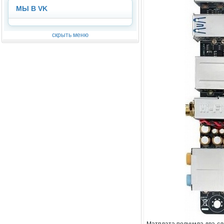
МЫ В VK
скрыть меню
Матплата получила два сл