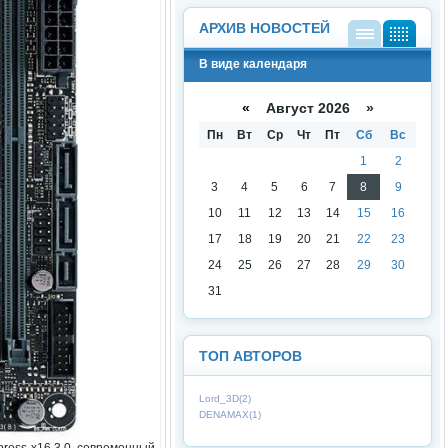
АРХИВ НОВОСТЕЙ
В
В
В виде календаря
виде
виде
списк
кален
а
даря
«
Август 2026 »
Пн
Вт
Ср
Чт
Пт
Сб
Вс
1
2
3
4
5
6
7
8
9
10
11
12
13
14
15
16
17
18
19
20
21
22
23
24
25
26
27
28
29
30
31
ТОП АВТОРОВ
Lord_3D(2)
DENAMAX(1)
ress x16 3.0, современный