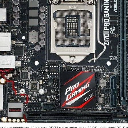
ота для оперативной памяти DDR4 (максимально до 32 Гб), один слот PCI Exp