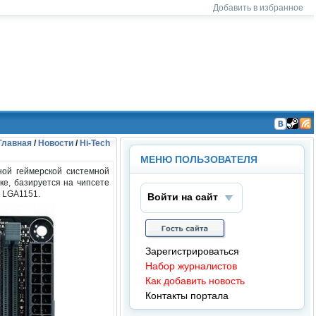
Добавить в избранное
На
На
Чт
Главная
/
Новости
/
Hi-Tech
ша
ша
ен
гру
гру
ие
МЕНЮ ПОЛЬЗОВАТЕЛЯ
пп
пп
RS
ной геймерской системной
а в
а в
S
ке, базируется на чипсете
ВК
Ste
м LGA1151.
он
am
Войти на сайт
так
те
Зарегистрироваться
Набор журналистов
Как добавить новость
Контакты портала