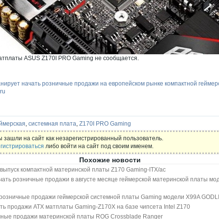
атплаты ASUS Z170I PRO Gaming не сообщается.
нирует начать розничные продажи на европейском рынке компактной геймер
ru
ймерская
,
системная плата
,
Z170I PRO Gaming
 зашли на сайт как незарегистрированный пользователь.
гистрироваться
либо войти на сайт под своим именем.
Похожие новости
выпуск компактной материнской платы Z170 Gaming-ITX/ac
ачать розничные продажи в августе месяце геймерской материнской платы м
 розничные продажи геймерской системной платы Gaming модели X99A GOD
ать продажи ATX матплаты Gaming-Z170X на базе чипсета Intel Z170
ные продажи материнской платы ROG Crossblade Ranger