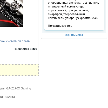
операционная система
,
планшетник
,
планшетный компьютер
,
портативный
,
процессорный
,
смартфон
,
твердотельный
накопитель
,
ультрабук
,
флагманский
Показать все теги
скрыть меню
ской системной платы
11/09/2015 11:07
одели GA-Z170X Gaming
LIKE GAMING