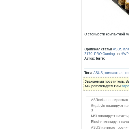
О стоимости компактной м
Оригинал статьи
ASUS пла
Z170I PRO Gaming
на
HWP.
Автор:
turrix
Теги
:
ASUS
,
компактная
,
ге
Уважаемый посетитель, Вы
Мы рекомендуем Вам
заре
ASRock анонсировала 
Gigabyte планирует н
3
MSI планирует начать
Biostar планирует нач
ASUS начинает рознич