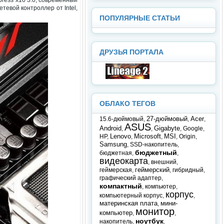
тевой контроллер от Intel,
ПОПУЛЯРНЫЕ СТАТЬИ
ДРУЗЬЯ ПОРТАЛА
ОБЛАКО ТЕГОВ
27-дюймовый
Acer
15.6-дюймовый
,
,
,
ASUS
Android
Gigabyte
,
,
,
Google
,
Lenovo
Microsoft
MSI
HP
,
,
,
,
Origin
,
Samsung
,
SSD-накопитель
,
бюджетный
бюджетная
,
,
видеокарта
,
внешний
,
геймерский
геймерская
,
,
гибридный
,
графический адаптер
,
компактный
,
компьютер
,
корпус
компьютерный корпус
,
,
материнская плата
мини-
,
монитор
компьютер
,
,
ноутбук
накопитель
,
,