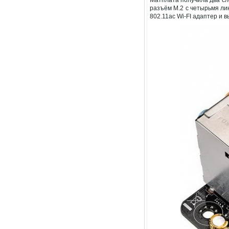
разъём M.2 с четырьмя лин
802.11ac Wi-FI адаптер и