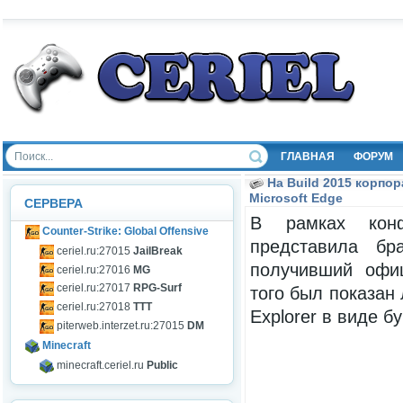
ГЛАВНАЯ
ФОРУМ
На Build 2015 корпо
Microsoft Edge
СЕРВЕРА
В рамках конф
Counter-Strike: Global Offensive
представила бра
ceriel.ru:27015
JailBreak
получивший офиц
ceriel.ru:27016
MG
ceriel.ru:27017
RPG-Surf
того был показан 
ceriel.ru:27018
TTT
Explorer в виде бу
piterweb.interzet.ru:27015
DM
Minecraft
minecraft.ceriel.ru
Public