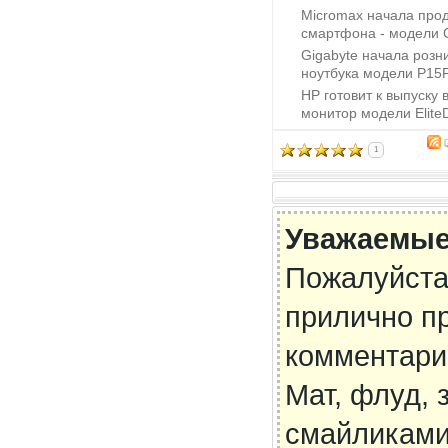
Micromax начала про
смартфона - модели 
Gigabyte начала розн
ноутбука модели P15F
HP готовит к выпуску
монитор модели Elite
1
Уважаемые
Пожалуйста
прилично п
комментари
Мат, флуд,
смайликами