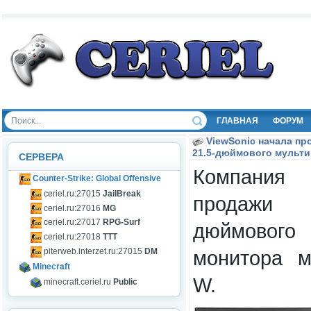
ГЛАВНАЯ
ФОРУМ
ViewSonic начала п
21.5-дюймового мульт
СЕРВЕРА
Компания 
Counter-Strike: Global Offensive
ceriel.ru:27015
JailBreak
продажи 
ceriel.ru:27016
MG
ceriel.ru:27017
RPG-Surf
дюймового
ceriel.ru:27018
TTT
монитора м
piterweb.interzet.ru:27015
DM
Minecraft
W.
minecraft.ceriel.ru
Public