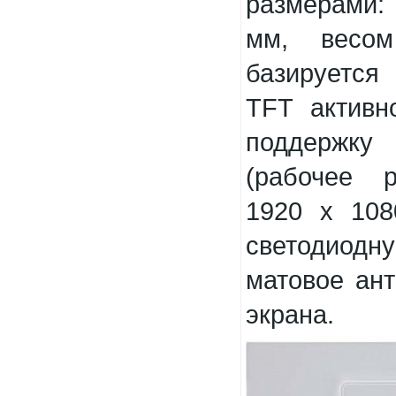
размерами: 
мм, весом
базируется
TFT активн
поддержку
(рабочее 
1920 x 108
светодиод
матовое ан
экрана.