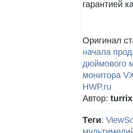
гарантией к
Оригинал с
начала прод
дюймового 
монитора V
HWP.ru
Автор:
turrix
Теги
:
ViewSo
мультимеди