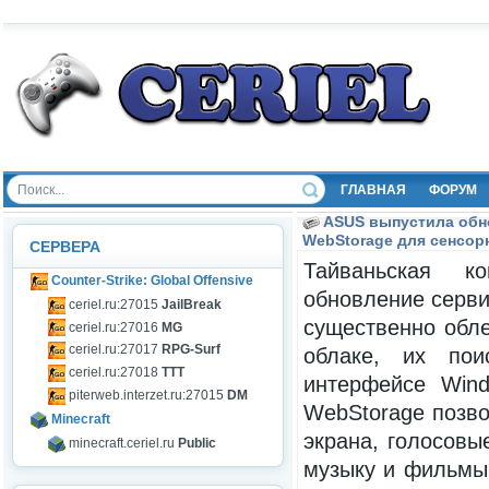
ГЛАВНАЯ
ФОРУМ
ASUS выпустила обн
WebStorage для сенсор
СЕРВЕРА
Тайваньская к
Counter-Strike: Global Offensive
обновление серв
ceriel.ru:27015
JailBreak
существенно обл
ceriel.ru:27016
MG
ceriel.ru:27017
RPG-Surf
облаке, их по
ceriel.ru:27018
TTT
интерфейсе Wind
piterweb.interzet.ru:27015
DM
WebStorage позво
Minecraft
экрана, голосовы
minecraft.ceriel.ru
Public
музыку и фильмы