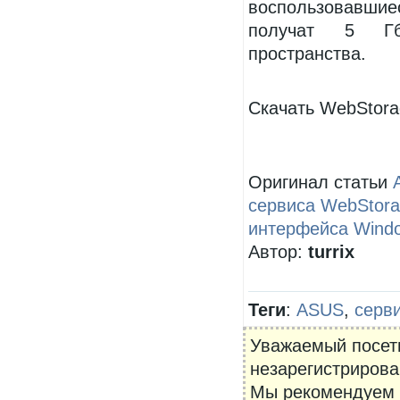
воспользовавши
получат 5 Гб
пространства.
Скачать
WebStor
Оригинал статьи
сервиса WebStora
интерфейса Windo
Автор:
turrix
Теги
:
ASUS
,
серв
Уважаемый посети
незарегистрирова
Мы рекомендуем