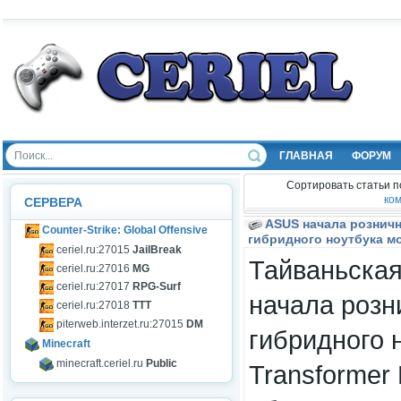
ГЛАВНАЯ
ФОРУМ
Сортировать статьи п
ко
СЕРВЕРА
ASUS начала рознич
Counter-Strike: Global Offensive
гибридного ноутбука мо
ceriel.ru:27015
JailBreak
Тайваньска
ceriel.ru:27016
MG
ceriel.ru:27017
RPG-Surf
начала роз
ceriel.ru:27018
TTT
piterweb.interzet.ru:27015
DM
гибридного 
Minecraft
minecraft.ceriel.ru
Public
Transformer 