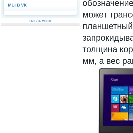
обозначение
МЫ В VK
может тран
скрыть меню
планшетный 
запрокидыва
толщина кор
мм, а вес рав