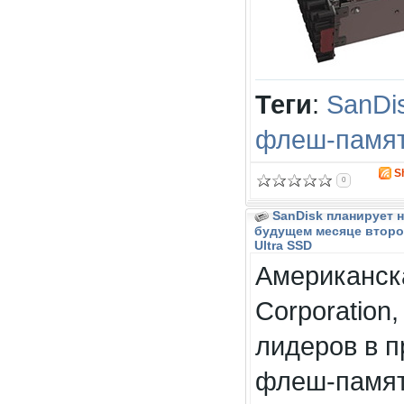
Теги
:
SanDi
флеш-памя
S
0
SanDisk планирует 
будущем месяце второ
Ultra SSD
Американск
Corporation
лидеров в п
флеш-памят