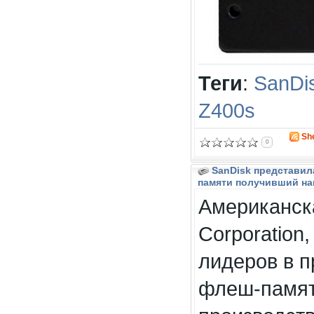
Теги
:
SanDi
Z400s
Sh
0
SanDisk представил
памяти получивший наи
Американск
Corporation
лидеров в п
флеш-памят