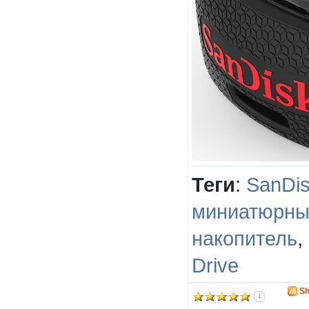
Теги
:
SanDi
миниатюрны
накопитель
,
Drive
Sh
1