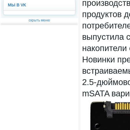
производств
МЫ В VK
продуктов д
скрыть меню
потребителе
выпустила 
накопители 
Новинки пр
встраиваем
2.5-дюймово
mSATA вари