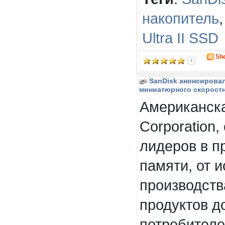
накопитель
Ultra II SSD
Sh
1
SanDisk анонсирова
миниатюрного скоростног
Американска
Corporation,
лидеров в п
памяти, от 
производств
продуктов д
потребителе