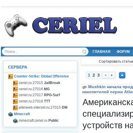
ГЛАВНАЯ
ФОРУМ
Сортировать статьи
СЕРВЕРА
1
2
3
Counter-Strike: Global Offensive
Наз
Впе
Нав
ceriel.ru:27015
JailBreak
ад
ред
ерх
Mushkin начала про
ceriel.ru:27016
MG
накопителей серии Atlas
ceriel.ru:27017
RPG-Surf
Американска
ceriel.ru:27018
TTT
piterweb.interzet.ru:27015
DM
специализи
Minecraft
minecraft.ceriel.ru
Public
устройств н