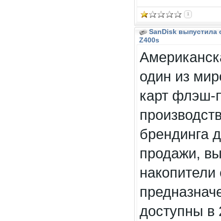
1
SanDisk выпустила 
Z400s
Американска
один из мир
карт флэш-п
производств
брендинга д
продажи, в
накопители 
предназнач
доступны в 