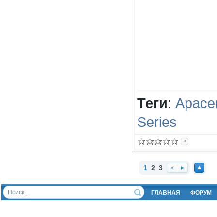
Теги
:
Apace
Series
0
1
2
3
Наз
Впе
Нав
ад
ред
ерх
ГЛАВНАЯ
ФОРУМ