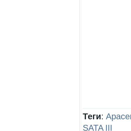
Теги
:
Apace
SATA III