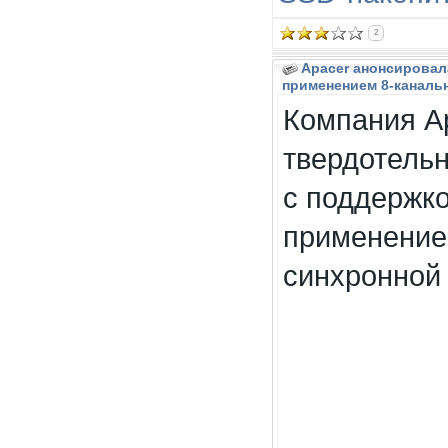
2
Apacer анонсировала
применением 8-каналь
Компания A
твердотель
с поддержко
применение
синхронной