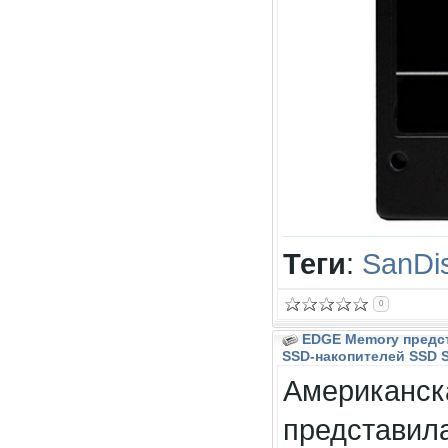
Теги
:
SanDi
0
EDGE Memory предс
SSD-накопителей SSD 
Американск
представил