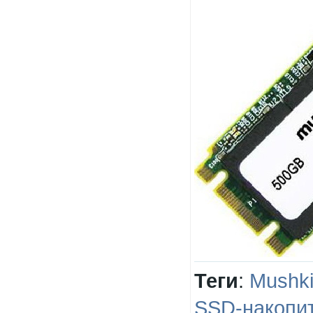
Теги
:
Mushk
SSD-накопи