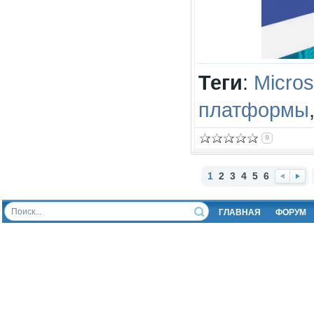
Теги
:
Micros
платформы
0
1
2
3
4
5
6
Наз
Впе
ад
ред
ГЛАВНАЯ
ФОРУМ