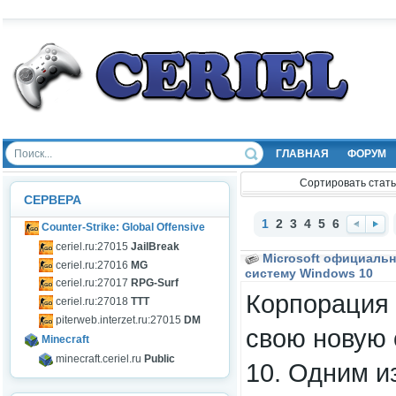
ГЛАВНАЯ
ФОРУМ
Сортировать стать
СЕРВЕРА
1
2
3
4
5
6
Counter-Strike: Global Offensive
Наз
Впе
ceriel.ru:27015
JailBreak
ад
ред
Microsoft официаль
ceriel.ru:27016
MG
систему Windows 10
ceriel.ru:27017
RPG-Surf
Корпорация 
ceriel.ru:27018
TTT
piterweb.interzet.ru:27015
DM
свою новую
Minecraft
minecraft.ceriel.ru
Public
10. Одним и