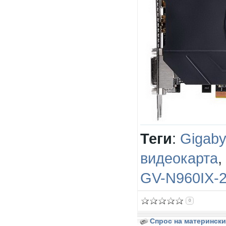
Теги
:
Gigaby
видеокарта
,
GV-N960IX-
0
Спрос на матерински