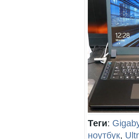
Теги
:
Gigab
ноутбук
,
Ult