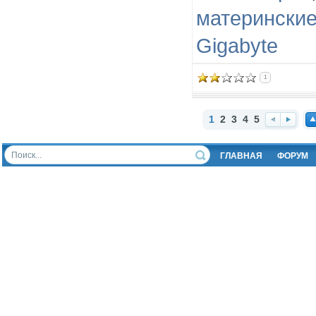
материнские
Gigabyte
1
1
2
3
4
5
Наз
Впе
На
ад
ред
ер
ГЛАВНАЯ
ФОРУМ