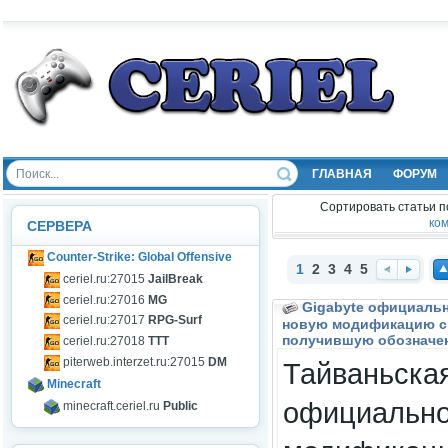
ГЛАВНАЯ
ФОРУМ
Сортировать статьи п
ко
СЕРВЕРА
Counter-Strike: Global Offensive
1
2
3
4
5
ceriel.ru:27015
JailBreak
Наз
Впе
На
ceriel.ru:27016
MG
Gigabyte официаль
ад
ред
ер
ceriel.ru:27017
RPG-Surf
новую модификацию св
получившую обозначе
ceriel.ru:27018
TTT
piterweb.interzet.ru:27015
DM
Тайваньская
Minecraft
официально
minecraft.ceriel.ru
Public