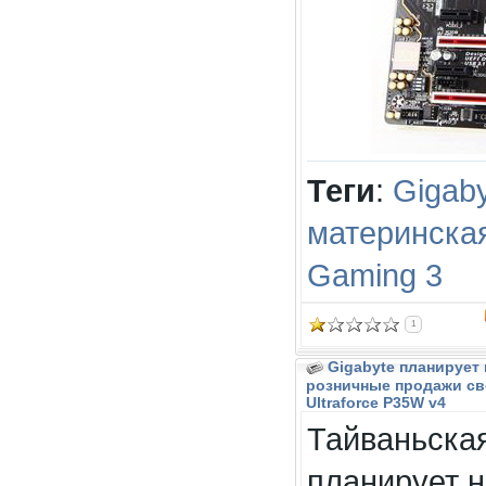
Теги
:
Gigab
материнска
Gaming 3
1
Gigabyte планирует 
розничные продажи св
Ultraforce P35W v4
Тайваньская
планирует н