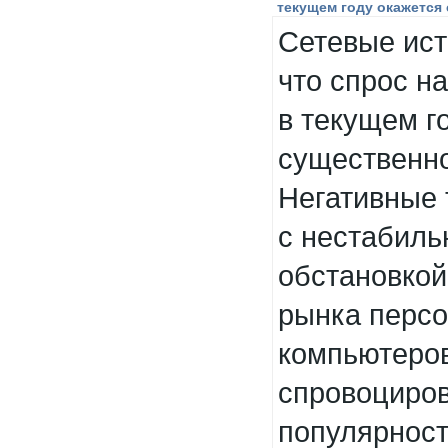
текущем году окажется
Сетевые ист
что спрос н
в текущем г
существенно
Негативные 
с нестабиль
обстановкой
рынка перс
компьютеров
спровоциро
популярнос