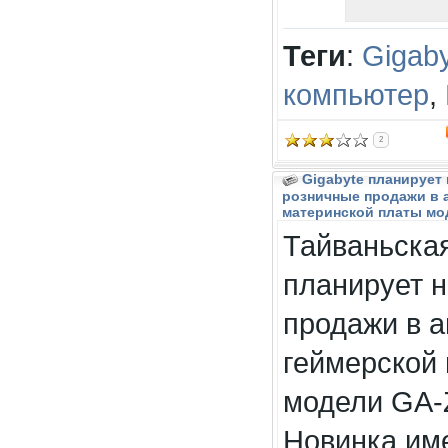
Теги
:
Gigab
компьютер
,
2
Gigabyte планирует 
розничные продажи в 
материнской платы мо
Тайваньская
планирует н
продажи в а
геймерской
модели GA-
Новинка им