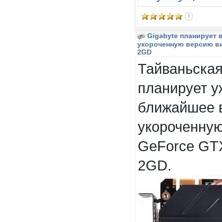
1
Gigabyte планирует 
укороченную версию ви
2GD
Тайваньская
планирует у
ближайшее 
укороченну
GeForce GTX
2GD.