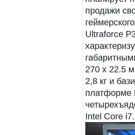
продажи св
геймерского
Ultraforce 
характериз
габаритными
270 x 22.5 
2,8 кг и баз
платформе I
четырехъяд
Intel Core i7.