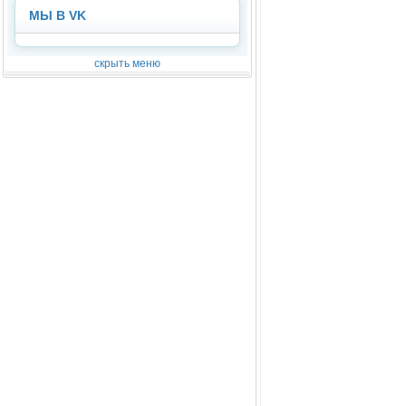
МЫ В VK
скрыть меню