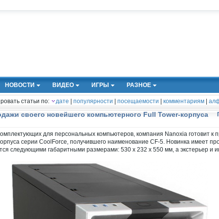
НОВОСТИ
ВИДЕО
ИГРЫ
РАЗНОЕ
ровать статьи по:
дате
|
популярности
|
посещаемости
|
комментариям
|
алф
одажи своего новейшего компьютерного Full Tower-корпуса
омплектующих для персональных компьютеров, компания Nanoxia готовит к 
-корпуса серии CoolForce, получившего наименование CF-5. Новинка имеет пр
тся следующими габаритными размерами: 530 x 232 x 550 мм, а экстерьер и 