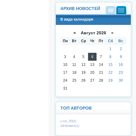
АРХИВ НОВОСТЕЙ
В
В
В виде календаря
виде
виде
списк
кален
а
даря
«
Август 2026 »
Пн
Вт
Ср
Чт
Пт
Сб
Вс
1
2
3
4
5
6
7
8
9
10
11
12
13
14
15
16
17
18
19
20
21
22
23
24
25
26
27
28
29
30
31
ТОП АВТОРОВ
Lord_3D(2)
DENAMAX(1)