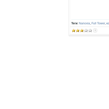
Теги
:
Nanoxia
,
Full Tower
,
к
1