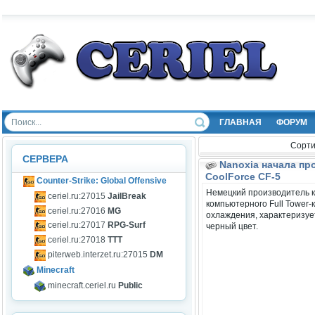
ГЛАВНАЯ
ФОРУМ
Сорти
СЕРВЕРА
Nanoxia начала пр
CoolForce CF-5
Counter-Strike: Global Offensive
Немецкий производитель к
ceriel.ru:27015
JailBreak
компьютерного Full Tower
ceriel.ru:27016
MG
охлаждения, характеризуе
ceriel.ru:27017
RPG-Surf
черный цвет.
ceriel.ru:27018
TTT
piterweb.interzet.ru:27015
DM
Minecraft
minecraft.ceriel.ru
Public