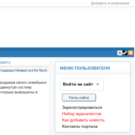
Добавить в избранное
На
На
Чт
ша
ша
ен
авиту
гру
гру
ие
МЕНЮ ПОЛЬЗОВАТЕЛЯ
пп
пп
RS
Главная
/
Новости
/
Hi-Tech
а в
а в
S
ВК
Ste
продажам своего новейшего
он
am
Войти на сайт
так
одвинутую систему
те
интерьер выкрашены в
Зарегистрироваться
Набор журналистов
Как добавить новость
Контакты портала