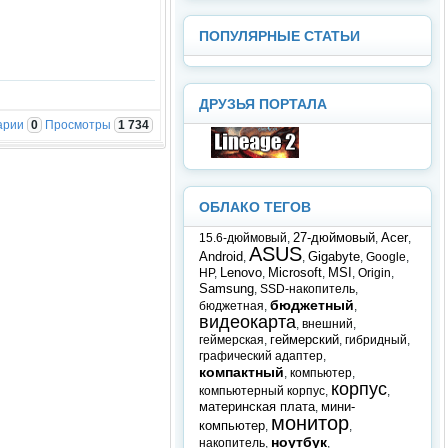
ПОПУЛЯРНЫЕ СТАТЬИ
ДРУЗЬЯ ПОРТАЛА
арии
0
Просмотры
1 734
ОБЛАКО ТЕГОВ
27-дюймовый
Acer
15.6-дюймовый
,
,
,
ASUS
Android
Gigabyte
,
,
,
Google
,
Lenovo
Microsoft
MSI
HP
,
,
,
,
Origin
,
Samsung
,
SSD-накопитель
,
бюджетный
бюджетная
,
,
видеокарта
,
внешний
,
геймерский
геймерская
,
,
гибридный
,
графический адаптер
,
компактный
,
компьютер
,
корпус
компьютерный корпус
,
,
материнская плата
мини-
,
монитор
компьютер
,
,
ноутбук
накопитель
,
,