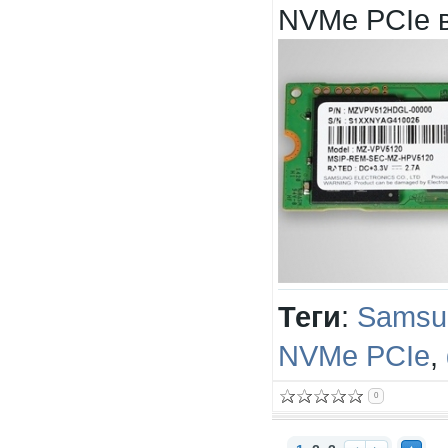
NVMe PCIe 
Теги
:
Samsu
NVMe PCIe
,
0