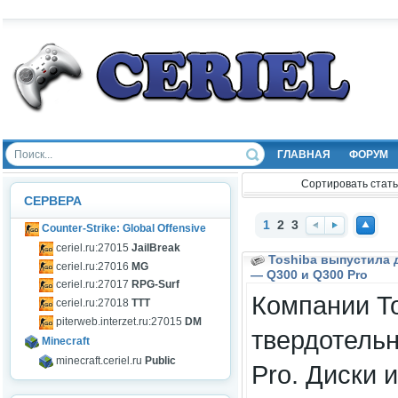
ГЛАВНАЯ
ФОРУМ
Сортировать стать
СЕРВЕРА
1
2
3
Counter-Strike: Global Offensive
Наз
Впе
Нав
ceriel.ru:27015
JailBreak
ад
ред
ерх
Toshiba выпустила 
ceriel.ru:27016
MG
— Q300 и Q300 Pro
ceriel.ru:27017
RPG-Surf
Компании To
ceriel.ru:27018
TTT
piterweb.interzet.ru:27015
DM
твердотель
Minecraft
minecraft.ceriel.ru
Public
Pro. Диски