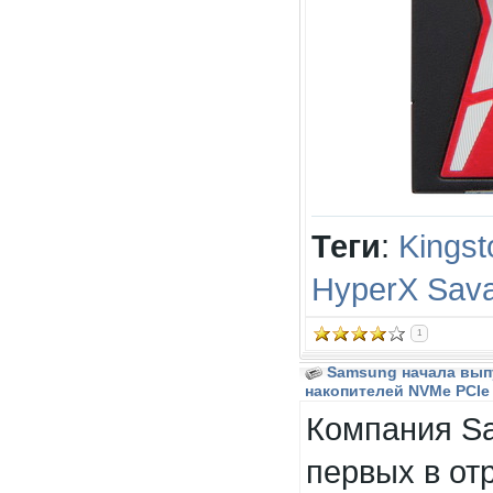
Теги
:
Kingst
HyperX Sav
1
Samsung начала вып
накопителей NVMe PCIe
Компания Sa
первых в от