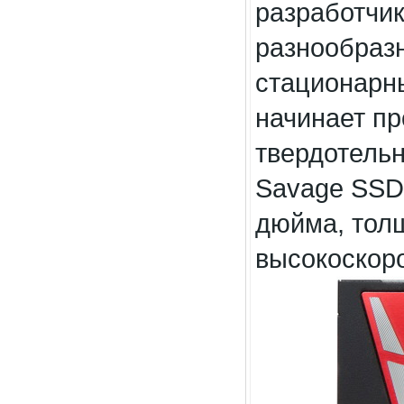
разработчик
разнообраз
стационарн
начинает п
твердотель
Savage SSD
дюйма, тол
высокоскоро