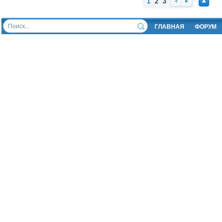
1
2
3
Наз
Впе
Нав
ад
ред
ерх
ГЛАВНАЯ
ФОРУМ