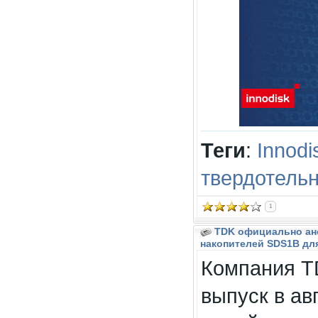
Теги
:
Innodi
твердотель
1
TDK официально ан
накопителей SDS1B дл
Компания T
выпуск в ав