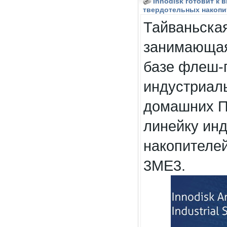
Innodisk готовит к
твердотельных накопи
Тайваньская
занимающая
базе флеш-
индустриал
домашних ПК
линейку ин
накопителе
3ME3.