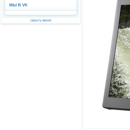
МЫ В VK
скрыть меню