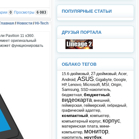
ПОПУЛЯРНЫЕ СТАТЬИ
арии
0
Просмотры
6 083
Главная
/
Новости
/
Hi-Tech
ДРУЗЬЯ ПОРТАЛА
 Pavilion 11 x360.
 имеет оригинальный
о может функционировать
ОБЛАКО ТЕГОВ
27-дюймовый
Acer
15.6-дюймовый
,
,
,
ASUS
Android
Gigabyte
,
,
,
Google
,
Lenovo
Microsoft
MSI
HP
,
,
,
,
Origin
,
Samsung
,
SSD-накопитель
,
бюджетный
бюджетная
,
,
видеокарта
,
внешний
,
геймерский
геймерская
,
,
гибридный
,
графический адаптер
,
компактный
,
компьютер
,
корпус
компьютерный корпус
,
,
материнская плата
мини-
,
монитор
компьютер
,
,
ноутбук
накопитель
,
,