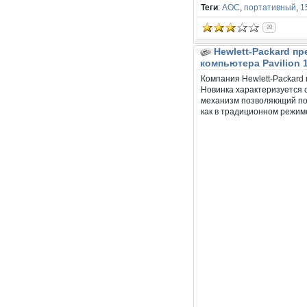
Теги
:
AOC
,
портативный
,
1
20
Hewlett-Packard п
компьютера Pavilion 
Компания Hewlett-Packard
Новинка характеризуется 
механизм позволяющий пов
как в традиционном режиме