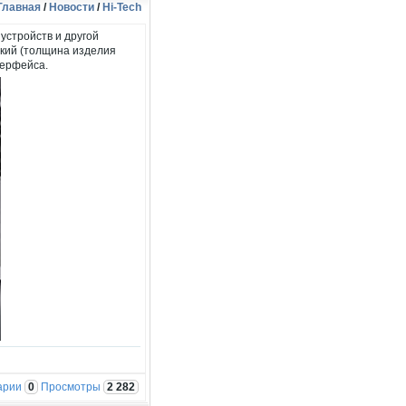
Главная
/
Новости
/
Hi-Tech
стройств и другой
кий (толщина изделия
терфейса.
арии
0
Просмотры
2 282