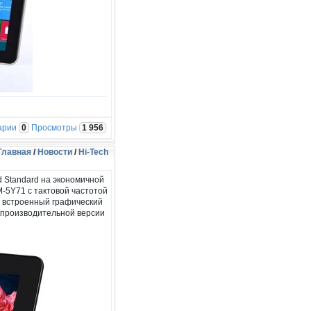
арии
0
Просмотры
1 956
Главная
/
Новости
/
Hi-Tech
 Standard на экономичной
M-5Y71 с тактовой частотой
ют встроенный графический
ее производительной версии