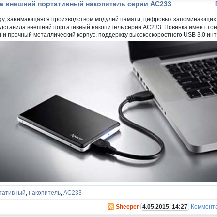
а внешний портативный накопитель серии AC233
gy, занимающаяся производством модулей памяти, цифровых запоминающих у
дставила внешний портативный накопитель серии AC233. Новинка имеет тон
й и прочный металлический корпус, поддержку высокоскоростного USB 3.0 ин
тативный
,
накопитель
,
AC233
Sheeper
4.05.2015, 14:27
Коммент