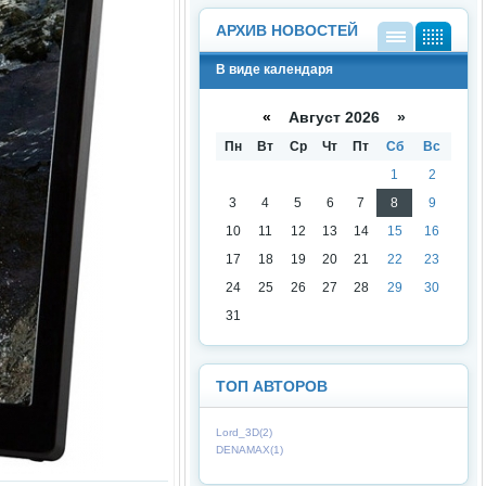
АРХИВ НОВОСТЕЙ
В
В
В виде календаря
виде
виде
списк
кален
а
даря
«
Август 2026 »
Пн
Вт
Ср
Чт
Пт
Сб
Вс
1
2
3
4
5
6
7
8
9
10
11
12
13
14
15
16
17
18
19
20
21
22
23
24
25
26
27
28
29
30
31
ТОП АВТОРОВ
Lord_3D(2)
DENAMAX(1)