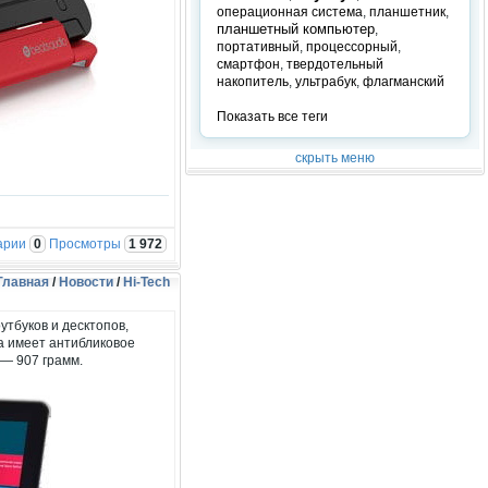
операционная система
,
планшетник
,
планшетный компьютер
,
портативный
,
процессорный
,
смартфон
,
твердотельный
накопитель
,
ультрабук
,
флагманский
Показать все теги
скрыть меню
арии
0
Просмотры
1 972
Главная
/
Новости
/
Hi-Tech
тбуков и десктопов,
а имеет антибликовое
 — 907 грамм.