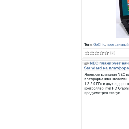
Теги
:
GeChic
,
портативный
0
NEC планирует нач
Standard на платформе
Японская компания NEC пл
платформе Intel Broadwell
1,2-2,9 ГГц и двухъядерны
контроллер Intel HD Graph
предусмотрен стилус.