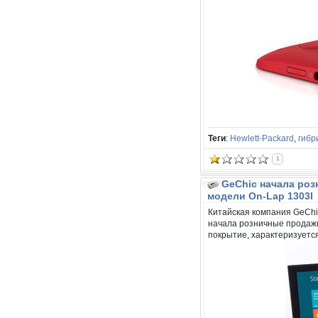
Теги
:
Hewlett-Packard
,
гибр
1
GeChic начала роз
модели On-Lap 1303I
Китайская компания GeChi
начала розничные продажи
покрытие, характеризуетс