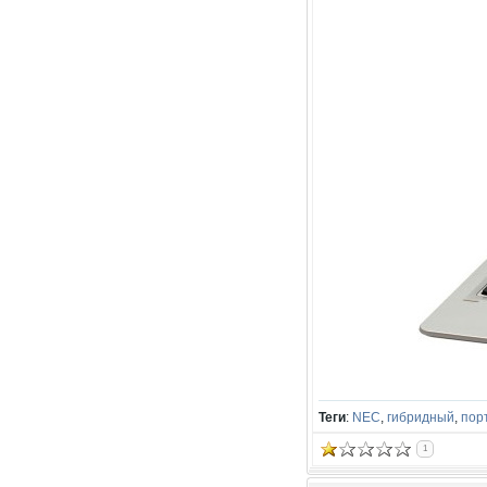
Теги
:
NEC
,
гибридный
,
пор
1