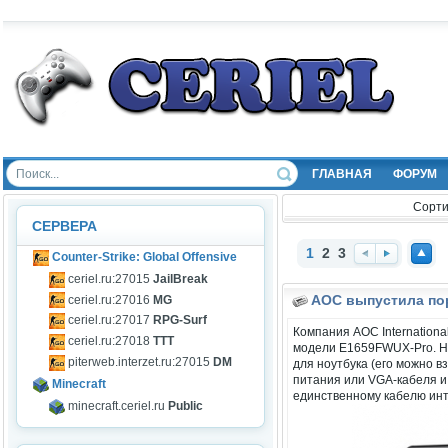
ГЛАВНАЯ
ФОРУМ
Сорти
СЕРВЕРА
1
2
3
Counter-Strike: Global Offensive
Наз
Впе
Нав
ceriel.ru:27015
JailBreak
ад
ред
ерх
AOC выпустила по
ceriel.ru:27016
MG
ceriel.ru:27017
RPG-Surf
Компания AOC Internation
ceriel.ru:27018
TTT
модели E1659FWUX-Pro. Н
piterweb.interzet.ru:27015
DM
для ноутбука (его можно в
питания или VGA-кабеля и
Minecraft
единственному кабелю инт
minecraft.ceriel.ru
Public