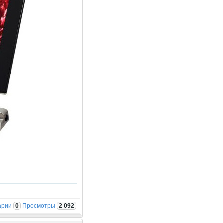
арии
0
Просмотры
2 092