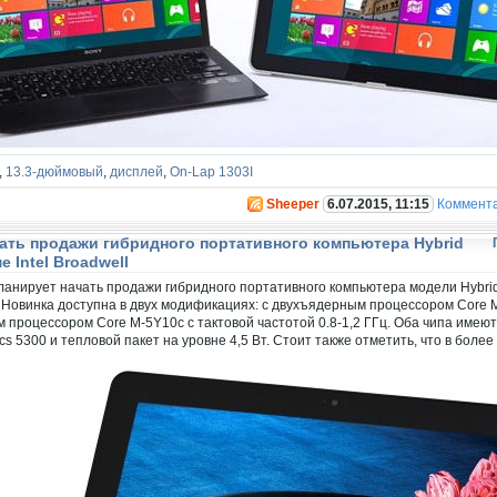
,
13.3-дюймовый
,
дисплей
,
On-Lap 1303I
Sheeper
6.07.2015, 11:15
Коммент
ать продажи гибридного портативного компьютера Hybrid
 Intel Broadwell
анирует начать продажи гибридного портативного компьютера модели Hybrid
. Новинка доступна в двух модификациях: с двухъядерным процессором Core 
м процессором Core M-5Y10с с тактовой частотой 0.8-1,2 ГГц. Оба чипа име
ics 5300 и тепловой пакет на уровне 4,5 Вт. Стоит также отметить, что в бол