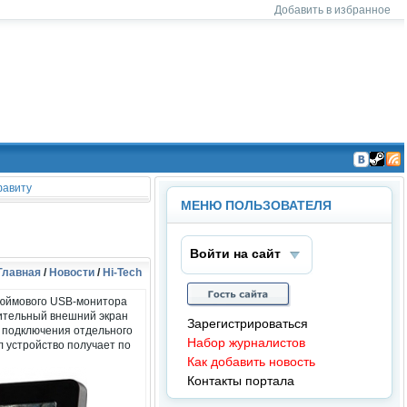
Добавить в избранное
На
На
Чт
ша
ша
ен
авиту
гру
гру
ие
МЕНЮ ПОЛЬЗОВАТЕЛЯ
пп
пп
RS
а в
а в
S
ВК
Ste
он
am
Войти на сайт
так
Главная
/
Новости
/
Hi-Tech
те
дюймового USB-монитора
ительный внешний экран
Зарегистрироваться
и подключения отдельного
Набор журналистов
 устройство получает по
Как добавить новость
Контакты портала