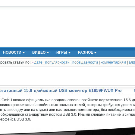
НОВОСТИ
ВИДЕО
ИГРЫ
РАЗНОЕ
ровать статьи по:
дате
|
популярности
|
посещаемости
|
комментариям
|
алф
ртативный 15.6-дюймовый USB-монитор E1659FWUX-Pro
al GmbH начала официальные продажи своего новейшего портативного 15.6-
овинка рассчитана на мобильных пользователей, которым требуется дополн
зять в поездку или на отдых) или настольного компьютера, без необходимост
 обходящийся стандартным портом USB 3.0. Иными словами питание и сигнал
ерфейса USB 3.0.