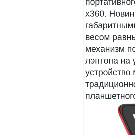
портативног
x360. Нови
габаритными
весом равны
механизм п
лэптопа на 
устройство 
традиционно
планшетног