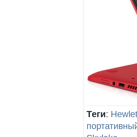
Теги
:
Hewlet
портативны