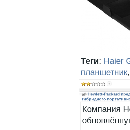
Теги
:
Haier 
планшетник
4
Hewlett-Packard пр
гибридного портативно
Компания He
обновлённу