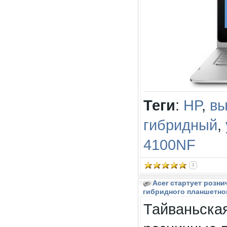
Теги
:
HP
,
вы
гибридный
,
4100NF
1
Acer стартует розн
гибридного планшетног
Тайваньская