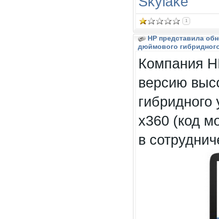
Skylake
1
HP представила обн
дюймового гибридного 
Компания H
версию выс
гибридного 
x360 (код м
в сотруднич