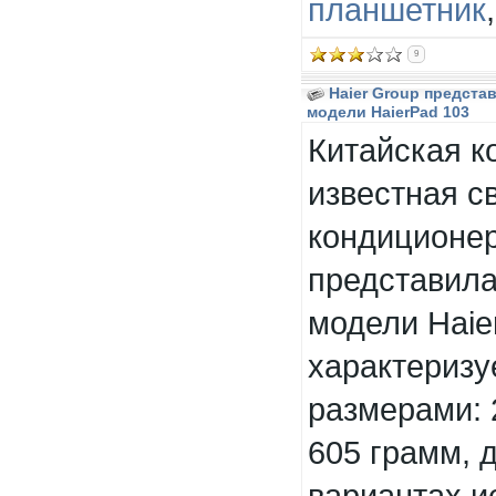
планшетник
9
Haier Group предста
модели HaierPad 103
Китайская ко
известная с
кондиционер
представила
модели Haie
характериз
размерами: 
605 грамм, 
вариантах и