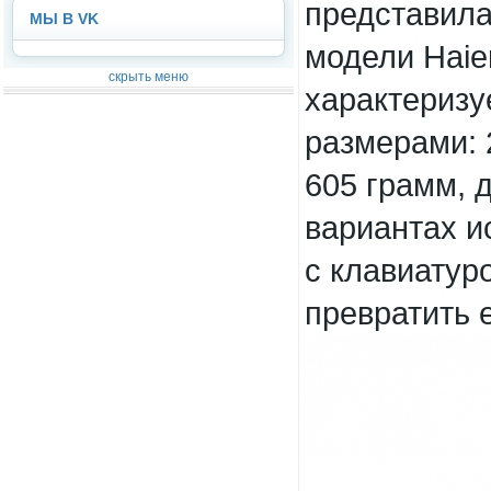
представила
МЫ В VK
модели Haie
скрыть меню
характериз
размерами: 
605 грамм, 
вариантах и
с клавиатур
превратить е