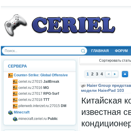
ГЛАВНАЯ
ФОРУМ
Сортировать стать
СЕРВЕРА
1
2
3
4
Counter-Strike: Global Offensive
Наз
Впе
Нав
ceriel.ru:27015
JailBreak
ад
ред
ерх
Haier Group предста
ceriel.ru:27016
MG
модели HaierPad 103
ceriel.ru:27017
RPG-Surf
Китайская ко
ceriel.ru:27018
TTT
piterweb.interzet.ru:27015
DM
известная с
Minecraft
minecraft.ceriel.ru
Public
кондиционер