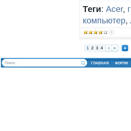
Теги
:
Acer
,
компьютер
,
1
1
2
3
4
Наз
Впе
Нав
ад
ред
ерх
ГЛАВНАЯ
ФОРУМ