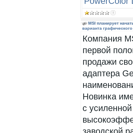
PowerColor
1
MSI планирует начат
варианта графического 
Компания MS
первой поло
продажи сво
адаптера Ge
наименовани
Новинка име
с усиленной
высокоэффе
заводской ра