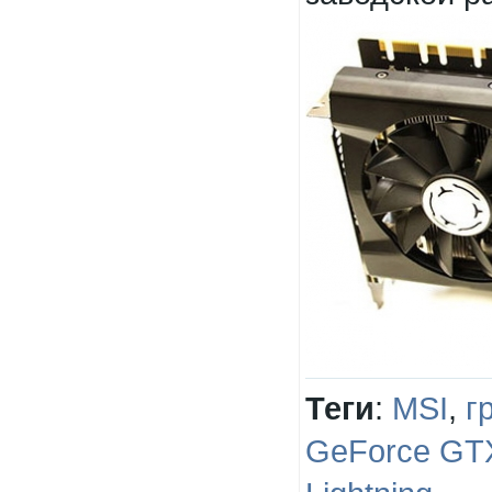
Теги
:
MSI
,
г
GeForce GTX