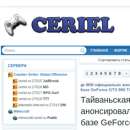
ГЛАВНАЯ
ФОРУМ
Сортировать стать
СЕРВЕРА
1
2
3
4
5
6
7
8
Counter-Strike: Global Offensive
Наз
ceriel.ru:27015
JailBreak
ад
MSI официально ано
ceriel.ru:27016
MG
базе GeForce GTX 980 Ti
ceriel.ru:27017
RPG-Surf
Тайваньска
ceriel.ru:27018
TTT
piterweb.interzet.ru:27015
DM
анонсировал
Minecraft
minecraft.ceriel.ru
Public
базе GeForc