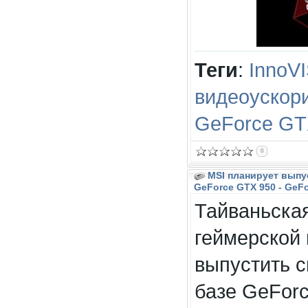
Теги
:
InnoV
видеоускор
GeForce GT
0
MSI планирует выпу
GeForce GTX 950 - GeF
Тайваньская
геймерской 
выпустить 
базе GeFor