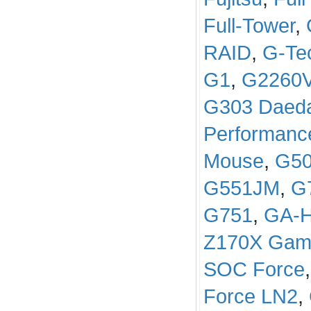
Full-Tower
,
RAID
,
G-Te
G1
,
G2260
G303 Daeda
Performanc
Mouse
,
G50
G551JM
,
G
G751
,
GA-
Z170X Gam
SOC Force
Force LN2
,