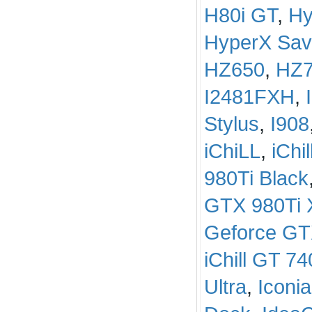
H80i GT
,
Hy
HyperX Sa
HZ650
,
HZ
I2481FXH
,
Stylus
,
I908
iChiLL
,
iChi
980Ti Black
GTX 980Ti X
Geforce GTX
iChill GT 74
Ultra
,
Iconi