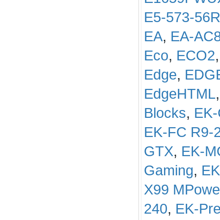
E5-573-56
EA
,
EA-AC
Eco
,
ECO2
Edge
,
EDGE
EdgeHTML
Blocks
,
EK-
EK-FC R9-
GTX
,
EK-M
Gaming
,
EK
X99 MPowe
240
,
EK-Pre