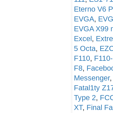
Eterno V6 P
EVGA
,
EVGA
EVGA X99 
Excel
,
Extr
5 Octa
,
EZCo
F110
,
F110
F8
,
Facebo
Messenger
Fatal1ty Z
Type 2
,
FC
XT
,
Final Fa