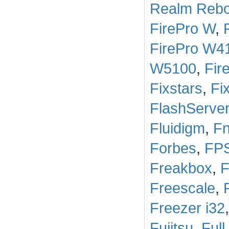
Realm Rebo
FirePro W
,
FirePro W4
W5100
,
Fir
Fixstars
,
Fi
FlashServe
Fluidigm
,
Fn
Forbes
,
FP
Freakbox
,
F
Freescale
,
Freezer i32
Fujitsu
,
Ful