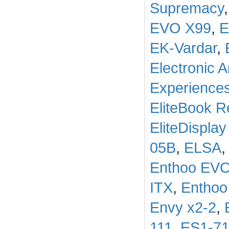
Supremacy
EVO X99
,
E
EK-Vardar
,
Electronic A
Experience
EliteBook R
EliteDispla
05B
,
ELSA
Enthoo EV
ITX
,
Enthoo
Envy x2-2
,
111
,
ES1-7