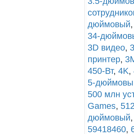
3.5-дюймо
сотруднико
дюймовый
34-дюймов
3D видео
,
принтер
,
3
450-Вт
,
4K
,
5-дюймовы
500 млн ус
Games
,
51
дюймовый
59418460
,