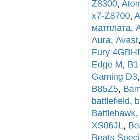
Z8300
,
Ato
x7-Z8700
,
A
матплата
,
Aurа
,
Avast
Fury 4GBH
Edge M
,
B1
Gaming D3
B85Z5
,
Bam
battlefield
,
b
Battlehawk
XS06JL
,
Be
Beats Specia