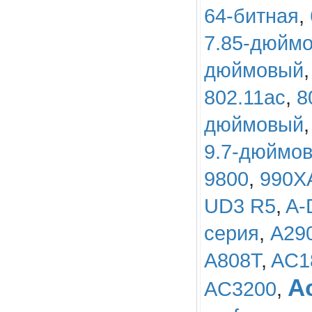
64-битная
,
7.85-дюйм
дюймовый
802.11ac
,
8
дюймовый
9.7-дюймо
9800
,
990X
UD3 R5
,
A-
серия
,
A29
A808T
,
AC1
A
AC3200
,