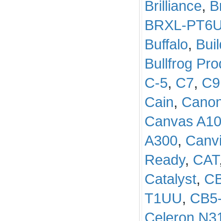
Brilliance
,
B
BRXL-PT6
Buffalo
,
Bui
Bullfrog Pro
C-5
,
C7
,
C9
Cain
,
Cano
Canvas A1
A300
,
Canvi
Ready
,
CAT
Catalyst
,
CB
T1UU
,
CB5
Celeron N3