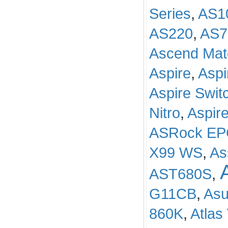
Series
,
AS1
AS220
,
AS71
Ascend Mat
Aspire
,
Aspi
Aspire Swit
Nitro
,
Aspir
ASRock EP
X99 WS
,
As
AST680S
,
G11CB
,
Asu
860K
,
Atlas 