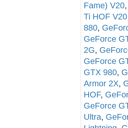
Fame) V20
Ti HOF V20
880
,
GeFor
GeForce G
2G
,
GeForc
GeForce G
GTX 980
,
G
Armor 2X
,
G
HOF
,
GeFor
GeForce GTX
Ultra
,
GeFor
Lightning
,
G