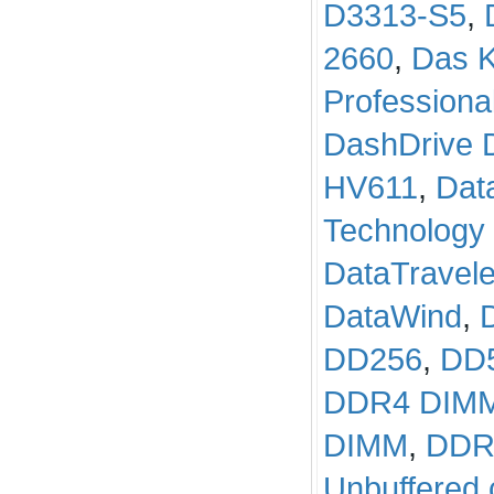
D3313-S5
,
2660
,
Das K
Professiona
DashDrive 
HV611
,
Dat
Technology 
DataTravel
DataWind
,
DD256
,
DD
DDR4 DIM
DIMM
,
DDR
Unbuffered