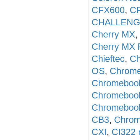
CFX600
,
C
CHALLENG
Cherry MX
,
Cherry MX
Chieftec
,
C
OS
,
Chrome
Chromebook
Chromeboo
Chromeboo
CB3
,
Chro
CXI
,
CI322 