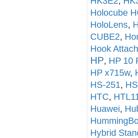
HK3E2
,
HK
Holocube H
HoloLens
,
CUBE2
,
Ho
Hook Attach
HP
,
HP 10 
HP x715w
,
HS-251
,
HS
HTC
,
HTL1
Huawei
,
Hu
HummingBo
Hybrid Stan