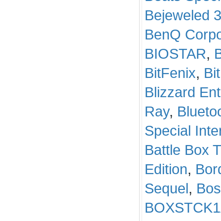
Bejeweled 
BenQ Corpo
BIOSTAR
,
BitFenix
,
Bi
Blizzard En
Ray
,
Blueto
Special Int
Battle Box T
Edition
,
Bor
Sequel
,
Bos
BOXSTCK1