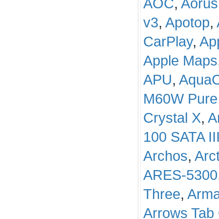
AOC
,
Aorus
v3
,
Apotop
,
CarPlay
,
App
Apple Maps
APU
,
AquaC
M60W Pure 
Crystal X
,
A
100 SATA II
Archos
,
Arc
ARES-5300
Three
,
Arma
Arrows Tab