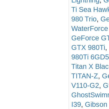
Ti Sea Haw
980 Trio
,
Ge
WaterForce
GeForce G
GTX 980Ti
,
980Ti 6GD5
Titan X Bla
TITAN-Z
,
G
V110-G2
,
G
GhostSwim
I39
,
Gibson 