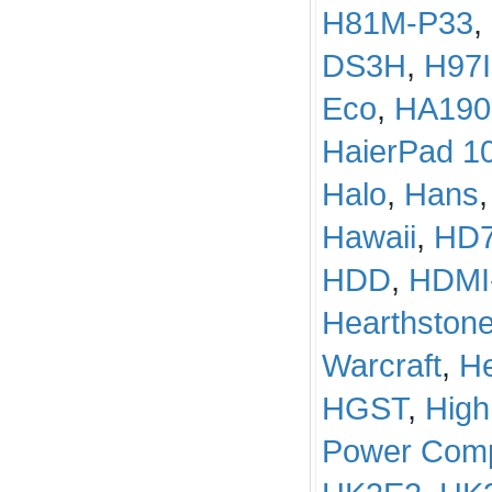
H81M-P33
,
DS3H
,
H97I
Eco
,
HA190
HaierPad 1
Halo
,
Hans
Hawaii
,
HD
HDD
,
HDMI
Hearthstone
Warcraft
,
He
HGST
,
High
Power Com