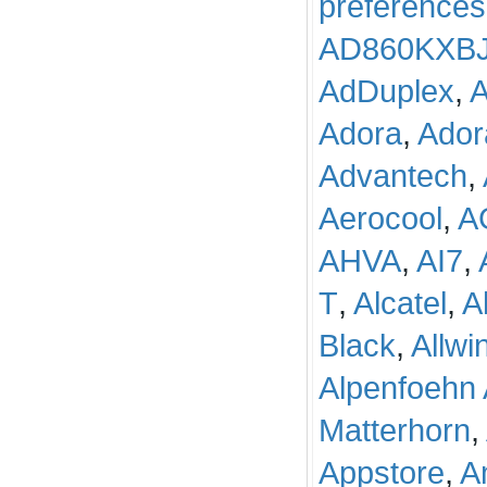
preferences
AD860KXB
AdDuplex
,
A
Adora
,
Ador
Advantech
,
Aerocool
,
A
AHVA
,
AI7
,
T
,
Alcatel
,
A
Black
,
Allwi
Alpenfoehn 
Matterhorn
,
Appstore
,
A