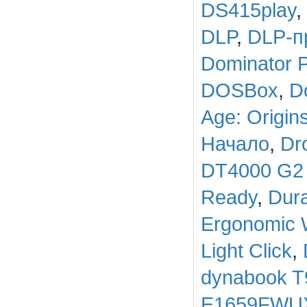
DS415play
,
DLP
,
DLP-п
Dominator P
DOSBox
,
D
Age: Origin
Начало
,
Dr
DT4000 G2
Ready
,
Dura
Ergonomic 
Light Click
,
dynabook T
E1659FWUX