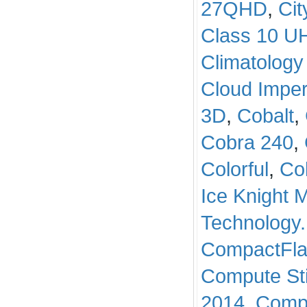
27QHD
,
Ci
Class 10 U
Climatology
Cloud Impe
3D
,
Cobalt
,
Cobra 240
,
Colorful
,
Co
Ice Knight M
Technology
CompactFl
Compute St
2014
,
Comp