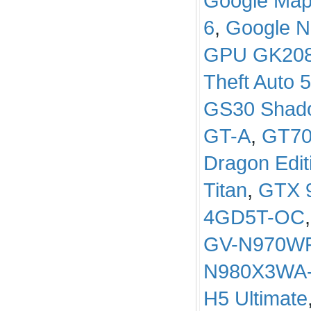
Google Ma
6
,
Google 
GPU GK208
Theft Auto 5
GS30 Shad
GT-A
,
GT7
Dragon Edit
Titan
,
GTX 
4GD5T-OC
GV-N970W
N980X3WA
H5 Ultimate