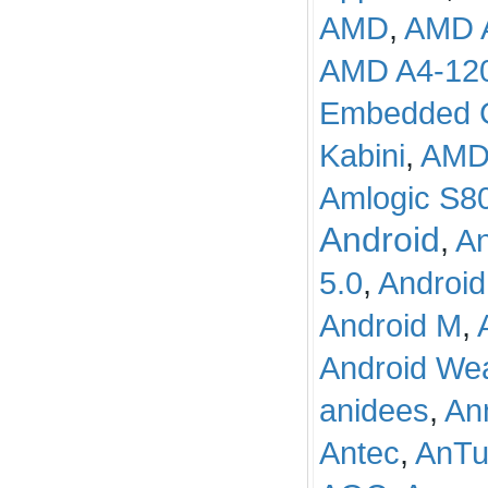
AMD
,
AMD A
AMD A4-12
Embedded G
Kabini
,
AMD
Amlogic S8
Android
,
An
5.0
,
Android
Android M
,
Android We
anidees
,
Ann
Antec
,
AnTu