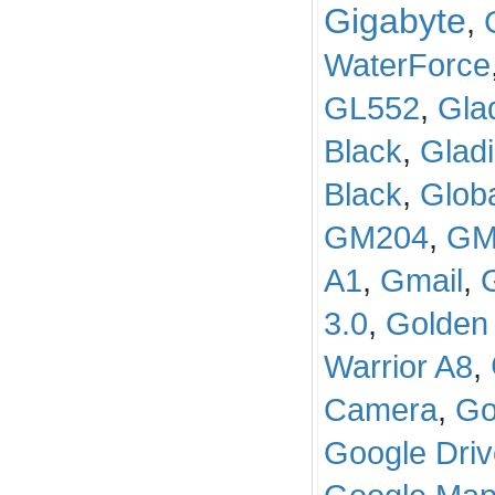
Gigabyte
,
WaterForce
GL552
,
Gla
Black
,
Glad
Black
,
Glob
GM204
,
GM
A1
,
Gmail
,
3.0
,
Golden
Warrior A8
,
Camera
,
Go
Google Driv