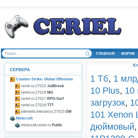
ГЛАВНАЯ
ФОРУМ
К
СЕРВЕРА
1 Тб
,
1 млр
Counter-Strike: Global Offensive
ceriel.ru:27015
JailBreak
10 Plus
,
10
ceriel.ru:27016
MG
ceriel.ru:27017
RPG-Surf
загрузок
,
1
ceriel.ru:27018
TTT
101 Xenon L
piterweb.interzet.ru:27015
DM
Minecraft
дюймовый
minecraft.ceriel.ru
Public