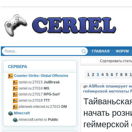
ГЛАВНАЯ
ФОРУМ
Сортировать стать
СЕРВЕРА
1
2
3
4
5
6
7
8
9
1
Counter-Strike: Global Offensive
ceriel.ru:27015
JailBreak
ASRock планирует н
ceriel.ru:27016
MG
геймерской матплаты F
ceriel.ru:27017
RPG-Surf
Тайваньска
ceriel.ru:27018
TTT
piterweb.interzet.ru:27015
DM
начать роз
Minecraft
minecraft.ceriel.ru
Public
геймерской 