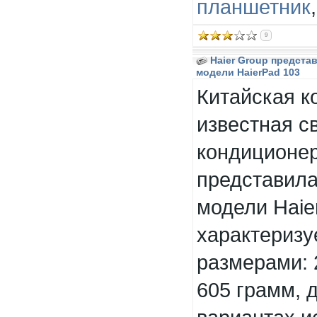
планшетник
9
Haier Group предста
модели HaierPad 103
Китайская ко
известная с
кондиционер
представила
модели Haie
характериз
размерами: 
605 грамм, 