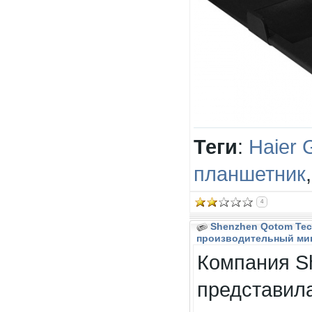
Теги
:
Haier 
планшетник
4
Shenzhen Qotom Te
производительный мин
Компания S
представил