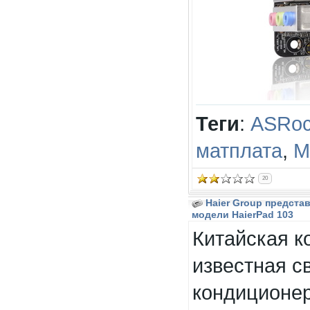
Теги
:
ASRo
матплата
,
M
20
Haier Group предста
модели HaierPad 103
Китайская ко
известная с
кондиционер