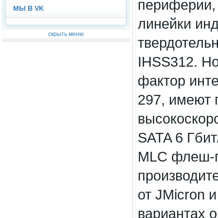
периферии,
МЫ В VK
линейки ин
скрыть меню
твердотель
IHSS312. Н
фактор инте
297, имеют
высокоскор
SATA 6 Гбит
MLC флеш-п
производит
от JMicron 
вариантах 