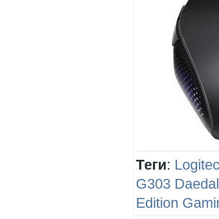
Теги
:
Logite
G303 Daedal
Edition Gam