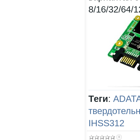
8/16/32/64/1
Теги
:
ADAT
твердотель
IHSS312
0