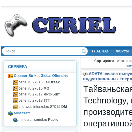
ГЛАВНАЯ
ФОРУМ
Сортировать статьи п
ко
СЕРВЕРА
ADATA начала выпус
Counter-Strike: Global Offensive
индустриальных тверд
ceriel.ru:27015
JailBreak
Тайваньска
ceriel.ru:27016
MG
ceriel.ru:27017
RPG-Surf
Technology,
ceriel.ru:27018
TTT
piterweb.interzet.ru:27015
DM
производит
Minecraft
minecraft.ceriel.ru
Public
оперативно