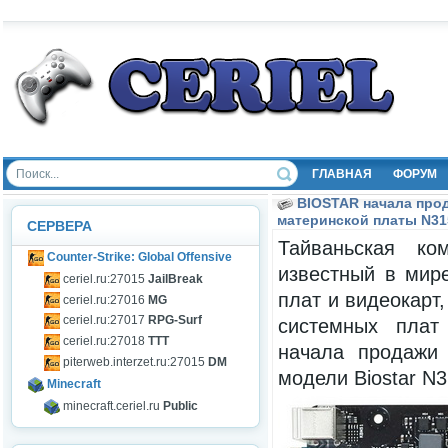
ГЛАВНАЯ
ФОРУМ
BIOSTAR начала про
материнской платы N31
СЕРВЕРА
Тайваньская ко
Counter-Strike: Global Offensive
известный в мир
ceriel.ru:27015
JailBreak
плат и видеокарт
ceriel.ru:27016
MG
ceriel.ru:27017
RPG-Surf
системных плат
ceriel.ru:27018
TTT
начала продажи 
piterweb.interzet.ru:27015
DM
модели Biostar N
Minecraft
minecraft.ceriel.ru
Public