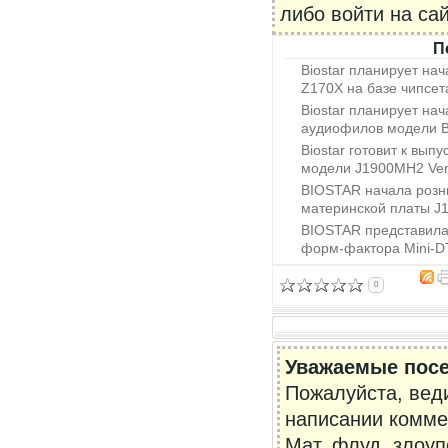
либо войти на са
П
Biostar планирует на
Z170X на базе чипсета
Biostar планирует на
аудиофилов модели 
Biostar готовит к вып
модели J1900MH2 Ver.
BIOSTAR начала розн
материнской платы J1
BIOSTAR представила
форм-фактора Mini-
0
Уважаемые посе
Пожалуйста, вед
написании комме
Мат, флуд, злоу