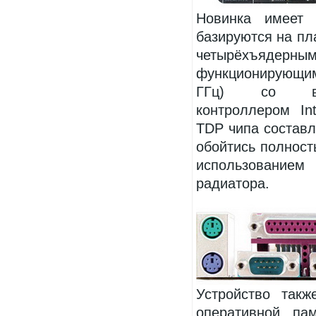
Новинка имеет
базируются на пла
четырёхъядерным
функционирующим 
ГГц) со вст
контроллером In
TDP чипа составля
обойтись полнос
использованием
радиатора.
Устройство так
оперативной па