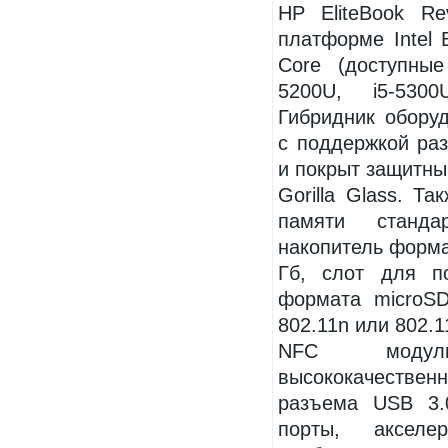
HP EliteBook R
платформе Intel B
Core (доступные
5200U, i5-5300
Гибридник обору
с поддержкой ра
и покрыт защитны
Gorilla Glass. Т
памяти станд
накопитель форма
Гб, слот для п
формата microSD
802.11n или 802.1
NFC модул
высококачественн
разъема USB 3.0
порты, акселер