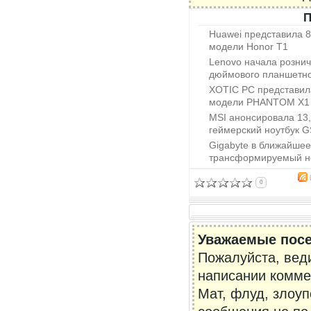
П
Huawei представила 
модели Honor T1
Lenovo начала рознич
дюймового планшетног
XOTIC PC представил
модели PHANTOM X1
MSI анонсировала 13
геймерский ноутбук 
Gigabyte в ближайше
трансформируемый н
0
Уважаемые посе
Пожалуйста, вед
написании комме
Мат, флуд, злоу