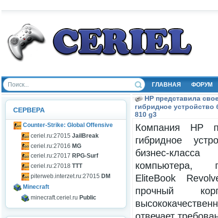
ГЛАВНАЯ
ФОРУМ
HP представила сво
гибридное устройство б
СЕРВЕРА
810 g3
Counter-Strike: Global Offensive
Компания HP п
ceriel.ru:27015
JailBreak
гибридное устр
ceriel.ru:27016
MG
бизнес-класс
ceriel.ru:27017
RPG-Surf
компьютера, 
ceriel.ru:27018
TTT
EliteBook Revo
piterweb.interzet.ru:27015
DM
Minecraft
прочный кор
minecraft.ceriel.ru
Public
высококачестве
отвечает требова