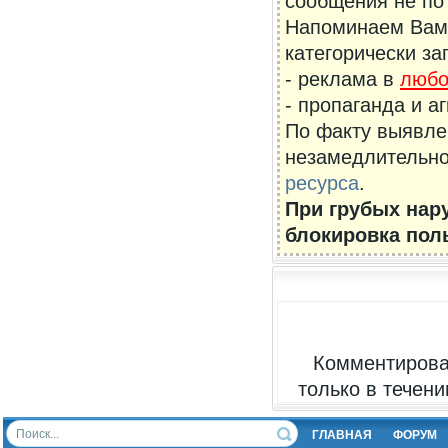
сообщения не по 
Напоминаем Вам,
категорически за
- реклама в
люб
- пропаганда и а
По факту выявле
незамедлительно
ресурса
.
При грубых нар
блокировка пол
Комментироват
только в течен
ГЛАВНАЯ
ФОРУМ