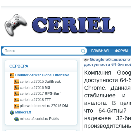
ГЛАВНАЯ
ФОРУМ
Google объявила о
доступности 64-битно
СЕРВЕРА
Компания Goog
Counter-Strike: Global Offensive
доступности 64-
ceriel.ru:27015
JailBreak
Chrome. Данная
ceriel.ru:27016
MG
ceriel.ru:27017
RPG-Surf
стабильнее и 
ceriel.ru:27018
TTT
аналога. В цел
piterweb.interzet.ru:27015
DM
что 64-битный
Minecraft
надежнее 32-б
minecraft.ceriel.ru
Public
производител