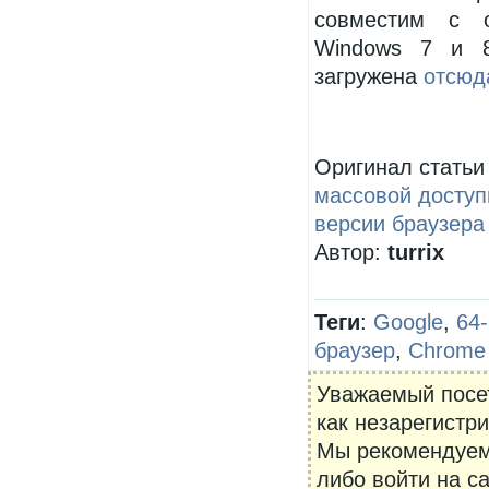
совместим с о
Windows 7 и 8
загружена
отсюд
Оригинал стать
массовой доступ
версии браузера
Автор:
turrix
Теги
:
Google
,
64
браузер
,
Chrome
Уважаемый посет
как незарегистр
Мы рекомендуе
либо войти на с