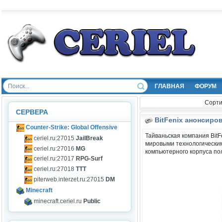
ГЛАВНАЯ
ФОРУМ
Сорти
СЕРВЕРА
BitFenix анонсиро
Counter-Strike: Global Offensive
Тайваньская компания Bit
ceriel.ru:27015
JailBreak
мировыми технологическим
ceriel.ru:27016
MG
компьютерного корпуса пол
ceriel.ru:27017
RPG-Surf
ceriel.ru:27018
TTT
piterweb.interzet.ru:27015
DM
Minecraft
minecraft.ceriel.ru
Public