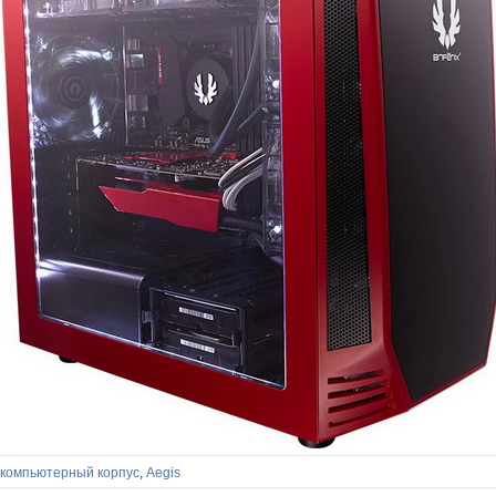
компьютерный корпус
,
Aegis