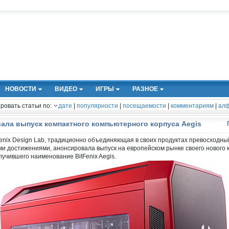
НОВОСТИ
ВИДЕО
ИГРЫ
РАЗНОЕ
ровать статьи по:
дате
|
популярности
|
посещаемости
|
комментариям
|
алф
вала выпуск компактного компьютерного корпуса Aegis
Fenix Design Lab, традиционно объединяющая в своих продуктах превосходны
и достижениями, анонсировала выпуск на европейском рынке своего нового 
учившего наименование BitFenix Aegis.