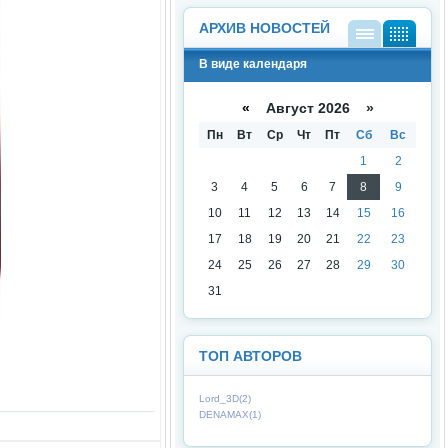
АРХИВ НОВОСТЕЙ
В
В
В виде календаря
виде
виде
списк
кален
а
даря
«
Август 2026 »
Пн
Вт
Ср
Чт
Пт
Сб
Вс
1
2
3
4
5
6
7
8
9
10
11
12
13
14
15
16
17
18
19
20
21
22
23
24
25
26
27
28
29
30
31
ТОП АВТОРОВ
Lord_3D(2)
DENAMAX(1)