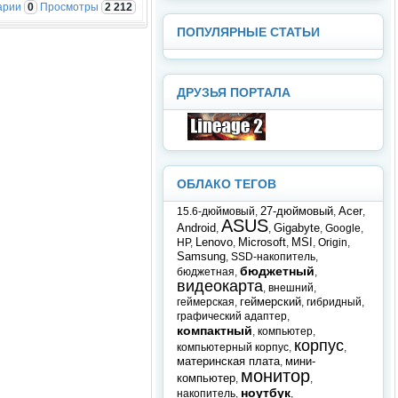
арии
0
Просмотры
2 212
ПОПУЛЯРНЫЕ СТАТЬИ
ДРУЗЬЯ ПОРТАЛА
ОБЛАКО ТЕГОВ
27-дюймовый
Acer
15.6-дюймовый
,
,
,
ASUS
Android
Gigabyte
,
,
,
Google
,
Lenovo
Microsoft
MSI
HP
,
,
,
,
Origin
,
Samsung
,
SSD-накопитель
,
бюджетный
бюджетная
,
,
видеокарта
,
внешний
,
геймерский
геймерская
,
,
гибридный
,
графический адаптер
,
компактный
,
компьютер
,
корпус
компьютерный корпус
,
,
материнская плата
мини-
,
монитор
компьютер
,
,
ноутбук
накопитель
,
,