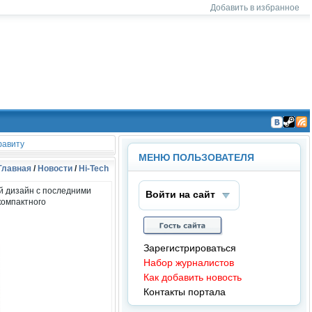
Добавить в избранное
На
На
Чт
ша
ша
ен
авиту
гру
гру
ие
МЕНЮ ПОЛЬЗОВАТЕЛЯ
пп
пп
RS
Главная
/
Новости
/
Hi-Tech
а в
а в
S
ВК
Ste
й дизайн с последними
он
am
Войти на сайт
так
компактного
те
Зарегистрироваться
Набор журналистов
Как добавить новость
Контакты портала