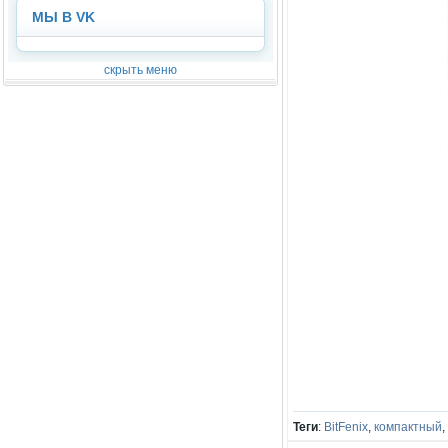
МЫ В VK
скрыть меню
Теги
:
BitFenix
,
компактный
,