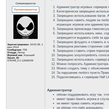
Супермодератор
Администратор игровых серверов я
Категорически запрещено использо
Запрещено использование багов. А
Запрещено хамить людям на любом
играющих игроков или администра
Запрещена пропаганда гомосексу
Запрещено использовать ники, сод
запрещается выдавать себя за адм
Запрещено флудить и спамить в ча
Зарегистрирован:
18:02:38, 1
Запрещена реклама сторонних сайт
июн 2014
Сообщения:
758
Запрещено ставить спреи порногра
Откуда:
Питер
Запрещено злоупотреблять голосо
Игровой ник:
Хороший
Steam_ID:
Запрещено использовать сервер(-а
STEAM_0:1:12848259
Можно попросить Администратора о
Можно создать тему с объяснения
За нарушение любого пункта Прави
Подключившись к серверам Half Li
Администратор
:
обязан поддерживать игру так, чт
имеет право банить игрока в случ
не имеет права хамить игрокам;
не обязан что-либо доказывать;