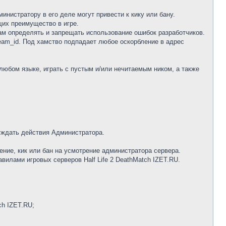
нистратору в его деле могут привести к кику или бану.
щих преимущество в игре.
ам определять и запрещать использование ошибок разработчиков.
am_id. Под хамство подпадает любое оскорбление в адрес
юбом языке, играть с пустым и/или нечитаемым ником, а также
уждать действия Администратора.
ение, кик или бан на усмотрение администратора сервера.
вилами игровых серверов Half Life 2 DeathMatch IZET.RU.
ch IZET.RU;