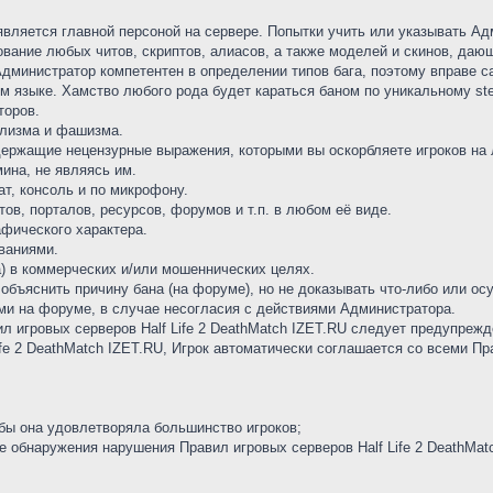
вляется главной персоной на сервере. Попытки учить или указывать Адми
вание любых читов, скриптов, алиасов, а также моделей и скинов, даю
дминистратор компетентен в определении типов бага, поэтому вправе с
 языке. Хамство любого рода будет караться баном по уникальному ste
торов.
ализма и фашизма.
ержащие нецензурные выражения, которыми вы оскорбляете игроков на л
ина, не являясь им.
т, консоль и по микрофону.
ов, порталов, ресурсов, форумов и т.п. в любом её виде.
фического характера.
ваниями.
) в коммерческих и/или мошеннических целях.
бъяснить причину бана (на форуме), но не доказывать что-либо или ос
ми на форуме, в случае несогласия с действиями Администратора.
л игровых серверов Half Life 2 DeathMatch IZET.RU cледует предупрежд
fe 2 DeathMatch IZET.RU, Игрок автоматически соглашается со всеми Пра
обы она удовлетворяла большинство игроков;
ае обнаружения нарушения Правил игровых серверов Half Life 2 DeathMat