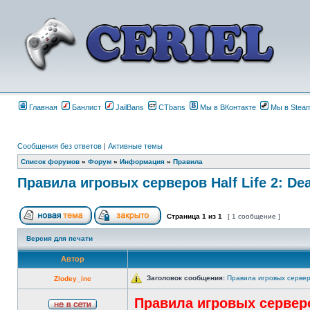
Главная
Банлист
JailBans
CTbans
Мы в ВКонтакте
Мы в Stea
Сообщения без ответов
|
Активные темы
Список форумов
»
Форум
»
Информация
»
Правила
Правила игровых серверов Half Life 2: De
Страница
1
из
1
[ 1 сообщение ]
Версия для печати
Автор
Заголовок сообщения:
Правила игровых серверо
Zlodey_inc
Правила игровых серверов