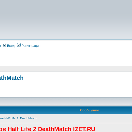
m
Вход
Регистрация
athMatch
Сообщение
в Half Life 2: DeathMatch
 Half Life 2 DeathMatch IZET.RU