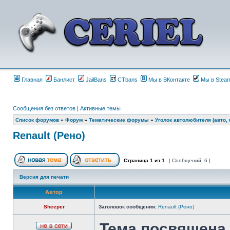
Главная
Банлист
JailBans
CTbans
Мы в ВКонтакте
Мы в Stea
Сообщения без ответов
|
Активные темы
Список форумов
»
Форум
»
Тематические форумы
»
Уголок автолюбителя (авто, 
Renault (Рено)
Страница
1
из
1
[ Сообщений: 6 ]
Версия для печати
Автор
Sheeper
Заголовок сообщения:
Renault (Рено)
Тема посвящена 