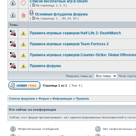
Список бесплатных игр в Steam
[
На страницу:
1
,
2
,
3
]
Основная флудилка форума
[
На страницу:
1
...
80
,
81
,
82
]
Темы
Правила игровых серверов Half Life 2: DeathMatch
Правила игровых серверов Team Fortress 2
Правила игровых серверов Counter-Strike: Global Offensiv
Правила форума
Показать темы за:
Поле сорти
Страница
1
из
1
[ Тем: 4 ]
Список форумов
»
Форум
»
Информация
»
Правила
Кто сейчас на конференции
Сейчас этот форум просматривают: нет зарегистрированных пользователей и гости:
Непрочитанные сообщения
Нет непрочитанных с