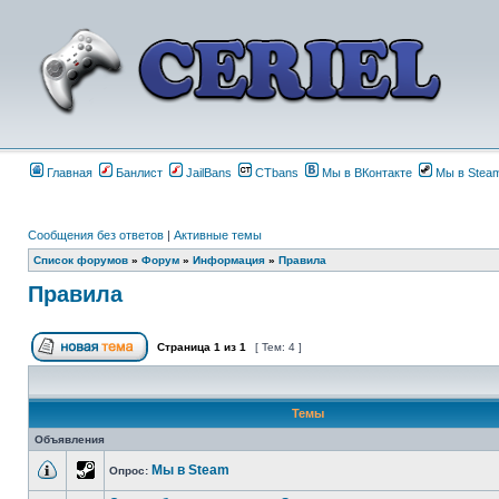
Главная
Банлист
JailBans
CTbans
Мы в ВКонтакте
Мы в Stea
Сообщения без ответов
|
Активные темы
Список форумов
»
Форум
»
Информация
»
Правила
Правила
Страница
1
из
1
[ Тем: 4 ]
Темы
Объявления
Мы в Steam
Опрос: