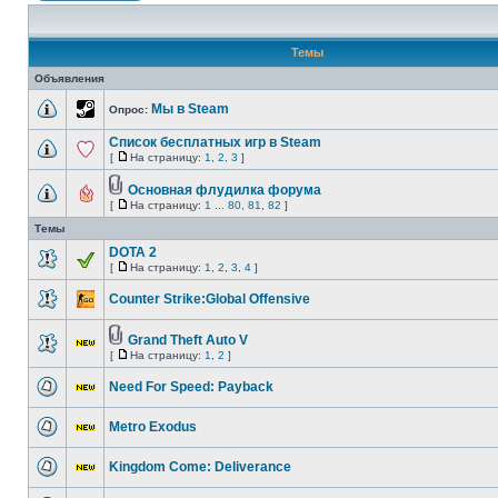
Темы
Объявления
Мы в Steam
Опрос:
Список бесплатных игр в Steam
[
На страницу:
1
,
2
,
3
]
Основная флудилка форума
[
На страницу:
1
...
80
,
81
,
82
]
Темы
DOTA 2
[
На страницу:
1
,
2
,
3
,
4
]
Counter Strike:Global Offensive
Grand Theft Auto V
[
На страницу:
1
,
2
]
Need For Speed: Payback
Metro Exodus
Kingdom Come: Deliverance