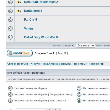
Red Dead Redemption 2
Darksiders 3
Far Cry 5
Vampyr
Call of Duty World War II
Показать темы за:
Поле сорти
Страница
1
из
1
[ Тем: 11 ]
Список форумов
»
Форум
»
Тематические форумы
»
Про игры
»
Новинки игр
Кто сейчас на конференции
Сейчас этот форум просматривают: нет зарегистрированных пользователей и гости:
Непрочитанные сообщения
Нет непрочитанных с
Непрочитанные сообщения [ Популярная тема ]
Нет непрочитанных со
Непрочитанные сообщения [ Тема закрыта ]
Нет непрочитанных со