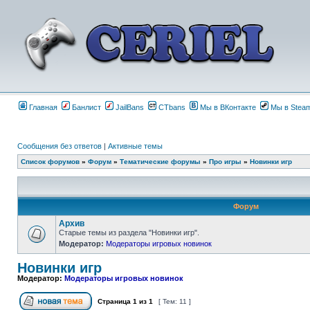
Главная
Банлист
JailBans
CTbans
Мы в ВКонтакте
Мы в Stea
Сообщения без ответов
|
Активные темы
Список форумов
»
Форум
»
Тематические форумы
»
Про игры
»
Новинки игр
Форум
Архив
Старые темы из раздела "Новинки игр".
Модератор:
Модераторы игровых новинок
Новинки игр
Модератор:
Модераторы игровых новинок
Страница
1
из
1
[ Тем: 11 ]