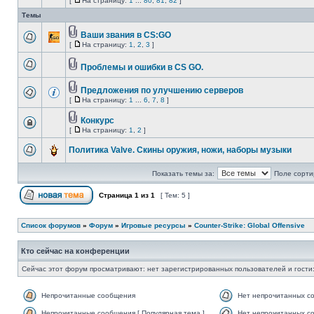
[
На страницу:
1
...
80
,
81
,
82
]
Темы
Ваши звания в CS:GO
[
На страницу:
1
,
2
,
3
]
Проблемы и ошибки в CS GO.
Предложения по улучшению серверов
[
На страницу:
1
...
6
,
7
,
8
]
Конкурс
[
На страницу:
1
,
2
]
Политика Valve. Скины оружия, ножи, наборы музыки
Показать темы за:
Поле сорти
Страница
1
из
1
[ Тем: 5 ]
Список форумов
»
Форум
»
Игровые ресурсы
»
Counter-Strike: Global Offensive
Кто сейчас на конференции
Сейчас этот форум просматривают: нет зарегистрированных пользователей и гости:
Непрочитанные сообщения
Нет непрочитанных с
Непрочитанные сообщения [ Популярная тема ]
Нет непрочитанных со