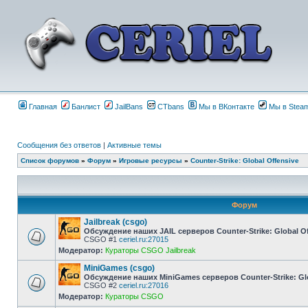
Главная
Банлист
JailBans
CTbans
Мы в ВКонтакте
Мы в Stea
Сообщения без ответов
|
Активные темы
Список форумов
»
Форум
»
Игровые ресурсы
»
Counter-Strike: Global Offensive
Форум
Jailbreak (csgo)
Обсуждение наших JAIL серверов Counter-Strike: Global Of
CSGO #1
ceriel.ru:27015
Модератор:
Кураторы CSGO Jailbreak
MiniGames (csgo)
Обсуждение наших MiniGames серверов Counter-Strike: Glo
CSGO #2
ceriel.ru:27016
Модератор:
Кураторы CSGO