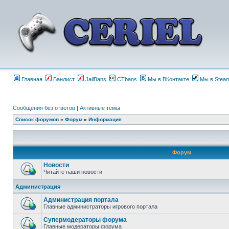
Главная
Банлист
JailBans
CTbans
Мы в ВКонтакте
Мы в Stea
Сообщения без ответов
|
Активные темы
Список форумов
»
Форум
»
Информация
Форум
Новости
Читайте наши новости
Администрация
Администрация портала
Главные администраторы игрового портала
Супермодераторы форума
Главные модераторы форума