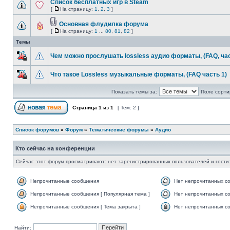
Список бесплатных игр в Steam
[
На страницу:
1
,
2
,
3
]
Основная флудилка форума
[
На страницу:
1
...
80
,
81
,
82
]
Темы
Чем можно прослушать lossless аудио форматы, (FAQ, час
Что такое Lossless музыкальные форматы, (FAQ часть 1)
Показать темы за:
Поле сорти
Страница
1
из
1
[ Тем: 2 ]
Список форумов
»
Форум
»
Тематические форумы
»
Аудио
Кто сейчас на конференции
Сейчас этот форум просматривают: нет зарегистрированных пользователей и гости:
Непрочитанные сообщения
Нет непрочитанных с
Непрочитанные сообщения [ Популярная тема ]
Нет непрочитанных со
Непрочитанные сообщения [ Тема закрыта ]
Нет непрочитанных со
Найти: