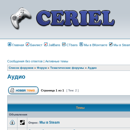
Главная
Банлист
JailBans
CTbans
Мы в ВКонтакте
Мы в Stea
Сообщения без ответов
|
Активные темы
Список форумов
»
Форум
»
Тематические форумы
»
Аудио
Аудио
Страница
1
из
1
[ Тем: 2 ]
Темы
Объявления
Мы в Steam
Опрос: