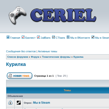
Главная
Банлист
JailBans
CTbans
Мы в ВКонтакте
Мы в Stea
Сообщения без ответов
|
Активные темы
Список форумов
»
Форум
»
Тематические форумы
»
Курилка
Курилка
Страница
1
из
1
[ Тем: 25 ]
Темы
Объявления
Мы в Steam
Опрос: