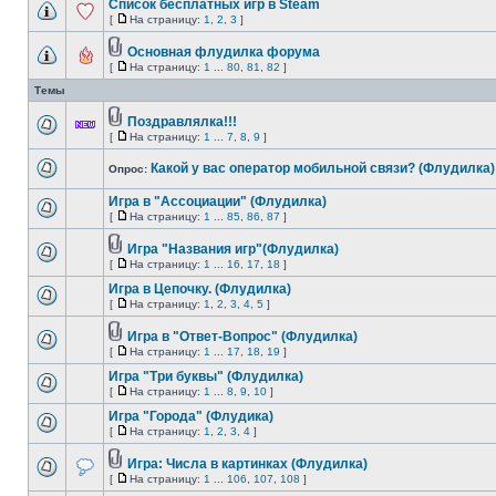
Список бесплатных игр в Steam
[
На страницу:
1
,
2
,
3
]
Основная флудилка форума
[
На страницу:
1
...
80
,
81
,
82
]
Темы
Поздравлялка!!!
[
На страницу:
1
...
7
,
8
,
9
]
Какой у вас оператор мобильной связи? (Флудилка)
Опрос:
Игра в "Ассоциации" (Флудилка)
[
На страницу:
1
...
85
,
86
,
87
]
Игра "Названия игр"(Флудилка)
[
На страницу:
1
...
16
,
17
,
18
]
Игра в Цепочку. (Флудилка)
[
На страницу:
1
,
2
,
3
,
4
,
5
]
Игра в "Ответ-Вопрос" (Флудилка)
[
На страницу:
1
...
17
,
18
,
19
]
Игра "Три буквы" (Флудилка)
[
На страницу:
1
...
8
,
9
,
10
]
Игра "Города" (Флудика)
[
На страницу:
1
,
2
,
3
,
4
]
Игра: Числа в картинках (Флудилка)
[
На страницу:
1
...
106
,
107
,
108
]