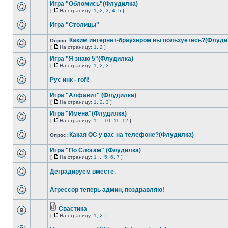
Игра "Обломись"(Флудилка)
[
На страницу:
1
,
2
,
3
,
4
,
5
]
Игра "Столицы"
Каким интернет-браузером вы пользуетесь?(Флуди
Опрос:
[
На страницу:
1
,
2
]
Игра "Я знаю 5"(Флудилка)
[
На страницу:
1
,
2
,
3
]
Рус инк - rofl!
Игра "Алфавит" (Флудилка)
[
На страницу:
1
,
2
,
3
]
Игра "Имена"(Флудилка)
[
На страницу:
1
...
10
,
11
,
12
]
Какая ОС у вас на телефоне?(Флудилка)
Опрос:
Игра "По Слогам" (Флудилка)
[
На страницу:
1
...
5
,
6
,
7
]
Деградируем вместе.
Агрессор теперь админ, поздравляю!
Свастика
[
На страницу:
1
,
2
]