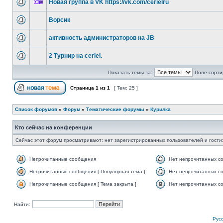
Новая группа в VK https://vk.com/cerielru
Ворсик
активность администраторов на JB
2 Турнир на ceriel.
Показать темы за:
Поле сорти
Страница
1
из
1
[ Тем: 25 ]
Список форумов
»
Форум
»
Тематические форумы
»
Курилка
Кто сейчас на конференции
Сейчас этот форум просматривают: нет зарегистрированных пользователей и гости:
Непрочитанные сообщения
Нет непрочитанных с
Непрочитанные сообщения [ Популярная тема ]
Нет непрочитанных со
Непрочитанные сообщения [ Тема закрыта ]
Нет непрочитанных со
Найти:
Рус