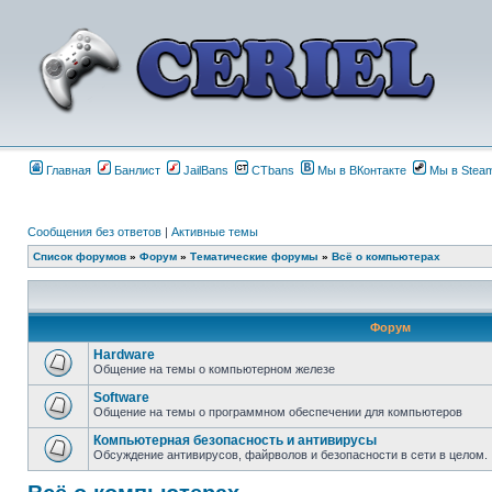
Главная
Банлист
JailBans
CTbans
Мы в ВКонтакте
Мы в Stea
Сообщения без ответов
|
Активные темы
Список форумов
»
Форум
»
Тематические форумы
»
Всё о компьютерах
Форум
Hardware
Общение на темы о компьютерном железе
Software
Общение на темы о программном обеспечении для компьютеров
Компьютерная безопасность и антивирусы
Обсуждение антивирусов, файрволов и безопасности в сети в целом.