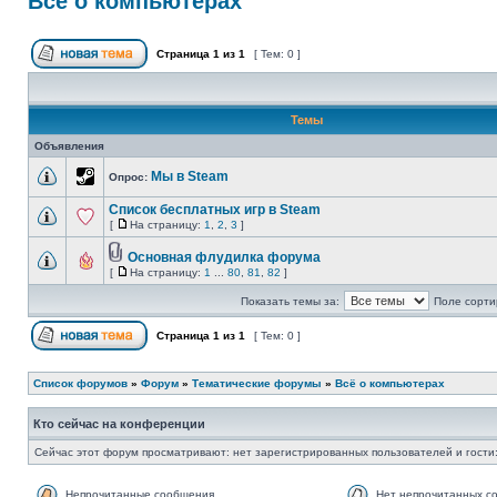
Всё о компьютерах
Страница
1
из
1
[ Тем: 0 ]
Темы
Объявления
Мы в Steam
Опрос:
Список бесплатных игр в Steam
[
На страницу:
1
,
2
,
3
]
Основная флудилка форума
[
На страницу:
1
...
80
,
81
,
82
]
Показать темы за:
Поле сорти
Страница
1
из
1
[ Тем: 0 ]
Список форумов
»
Форум
»
Тематические форумы
»
Всё о компьютерах
Кто сейчас на конференции
Сейчас этот форум просматривают: нет зарегистрированных пользователей и гости:
Непрочитанные сообщения
Нет непрочитанных с