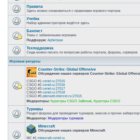
Правила
Здесь можно ознакомиться с правилами игрового портала
Учебка
Набор администраторов ведётся здесь
Банлист
Темы с забаненными игроками
Подфорум:
Арбитраж
Техподдержка
Сюда можно писать по вопросам работы портала, форума, серверов
Игровые ресурсы
Counter-Strike: Global Offensive
Обсуждение наших серверов Counter-Strike: Global Offens
CSGO #1
ceriel.ru:27015
CSGO #2
ceriel.ru:27016
CSGO #3
ceriel.ru:27017
CSGO #4
ceriel.ru:27018
CSGO #5
piterweb.interzet.ru:27015
Модераторы:
Кураторы CSGO Jailbreak
,
Кураторы CSGO
Турниры
Раздел форума для проведения турниров, миксов и прочих киберспор
Модератор:
Модераторы турниров
Minecraft
Обсуждение наших серверов Minecraft
MC #1
minecraft.ceriel.ru