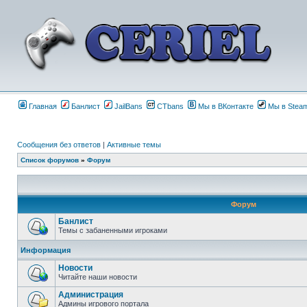
Главная
Банлист
JailBans
CTbans
Мы в ВКонтакте
Мы в Stea
Сообщения без ответов
|
Активные темы
Список форумов
»
Форум
Форум
Банлист
Темы с забаненными игроками
Информация
Новости
Читайте наши новости
Администрация
Админы игрового портала