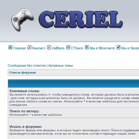
Главная
Банлист
JailBans
CTbans
Мы в ВКонтакте
Мы в Stea
Сообщения без ответов
|
Активные темы
Список форумов
Ключевые слова:
Вы можете использовать
+
, чтобы определить слова, которые должны быть в результ
-
для слов, которых в результатах быть не должно. Вы можете разделить слова сим
для поиска любого слова из списка. Используйте
*
в качестве шаблона для частичног
совпадения.
Поиск по автору:
Используйте * в качестве шаблона.
Искать в форумах:
Выберите форум или форумы, в которых будет произведён поиск. Поиск в подфорум
производится автоматически, если вы не отключили соответствующую опцию ниже.