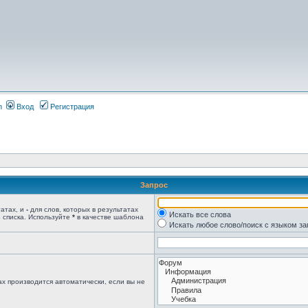
m
Вход
Регистрация
Запрос
татах, и
-
для слов, которых в результатах
Искать все слова
 списка. Используйте
*
в качестве шаблона
Искать любое слово/поиск с языком з
х производится автоматически, если вы не