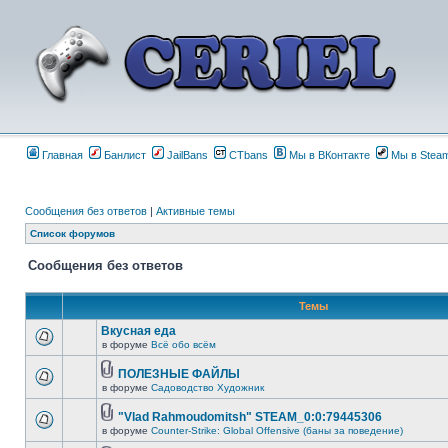
Главная
Банлист
JailBans
CTbans
Мы в ВКонтакте
Мы в Stea
Сообщения без ответов
|
Активные темы
Список форумов
Сообщения без ответов
Темы
Вкусная еда
в форуме
Всё обо всём
ПОЛЕЗНЫЕ ФАЙЛЫ
в форуме
Садоводство Художник
"Vlad Rahmoudomitsh" STEAM_0:0:79445306
в форуме
Counter-Strike: Global Offensive (баны за поведение)