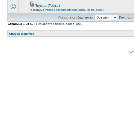
Toyota (Тоёта)
в форуме
Уголок автолюбителя (авто, мото, вело)
Показать сообщения за:
Поле сорт
Страница
1
из
40
[ Результатов поиска более 1000 ]
Список форумов
Рус