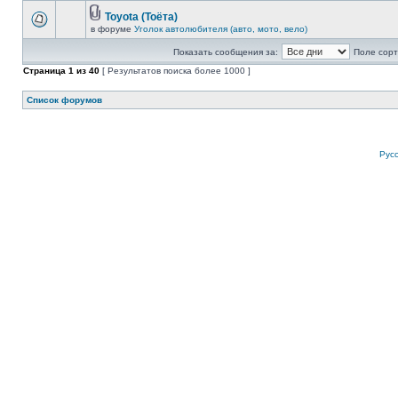
Toyota (Тоёта)
в форуме
Уголок автолюбителя (авто, мото, вело)
Показать сообщения за:
Поле сорт
Страница
1
из
40
[ Результатов поиска более 1000 ]
Список форумов
Рус