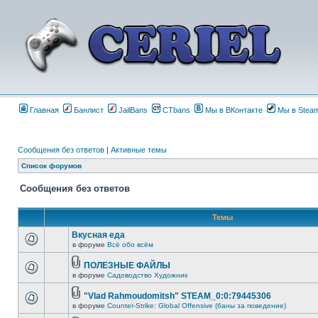
Главная
Банлист
JailBans
CTbans
Мы в ВКонтакте
Мы в Stea
Сообщения без ответов
|
Активные темы
Список форумов
Сообщения без ответов
Темы
Вкусная еда
в форуме
Всё обо всём
ПОЛЕЗНЫЕ ФАЙЛЫ
в форуме
Садоводство Художник
"Vlad Rahmoudomitsh" STEAM_0:0:79445306
в форуме
Counter-Strike: Global Offensive (баны за поведение)