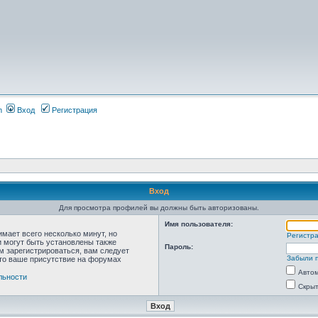
m
Вход
Регистрация
Вход
Для просмотра профилей вы должны быть авторизованы.
Имя пользователя:
мает всего несколько минут, но
Регистр
 могут быть установлены также
Пароль:
м зарегистрироваться, вам следует
Забыли 
что ваше присутствие на форумах
Автом
льности
Скрыт