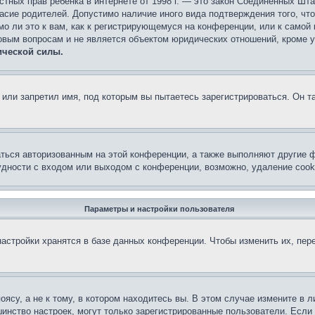
 частных прав ребёнка в интернете от 1998 г. — это закон Соединённых 
асие родителей. Допустимо наличие иного вида подтверждения того, чт
о ли это к вам, как к регистрирующемуся на конференции, или к самой
овым вопросам и не является объектом юридических отношений, кроме 
ической силы.
или запретил имя, под которым вы пытаетесь зарегистрироваться. Он т
аться авторизованным на этой конференции, а также выполняют другие ф
дности с входом или выходом с конференции, возможно, удаление cook
Параметры и настройки пользователя
астройки хранятся в базе данных конференции. Чтобы изменить их, пер
су, а не к тому, в котором находитесь вы. В этом случае измените в ли
льшинство настроек, могут только зарегистрированные пользователи. Есл