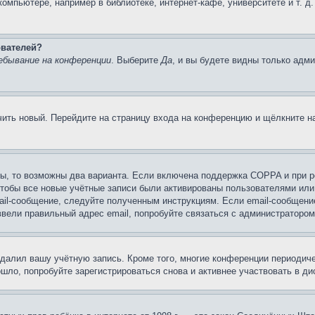
мпьютере, например в библиотеке, интернет-кафе, университете и т. д
ователей?
ебывание на конференции
. Выберите
Да
, и вы будете видны только адм
учить новый. Перейдите на страницу входа на конференцию и щёлкните 
ы, то возможны два варианта. Если включена поддержка COPPA и при ре
чтобы все новые учётные записи были активированы пользователями или
ail-сообщение, следуйте полученным инструкциям. Если email-сообщение
ввели правильный адрес email, попробуйте связаться с администратором
удалил вашу учётную запись. Кроме того, многие конференции периоди
ло, попробуйте зарегистрироваться снова и активнее участвовать в ди