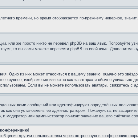
 летнего времени, но время отображается по-прежнему неверное, значит
ии, или же просто никто не перевёл phpBB на ваш язык. Попробуйте узн
ествует, то вы сами можете перевести phpBB на свой язык. Дополнител
ия. Одно из них может относиться к вашему званию, обычно это звёздо
лее крупное, изображение известно как «аватара» и обычно уникально д
ь использованы. Если вы не можете использовать аватары, свяжитесь с
озданных вами сообщений или идентифицируют определённых пользовате
так как они установлены её администратором. Пожалуйста, не засоряйт
, и модератор или администратор понизят значение вашего счётчика со
а конференцию!
сообщения другим пользователям через встроенную в конференцию форм