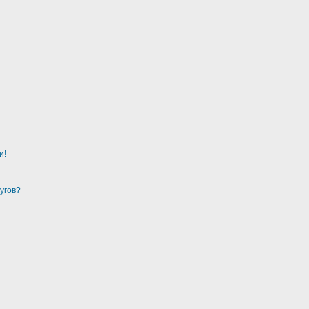
и!
угов?