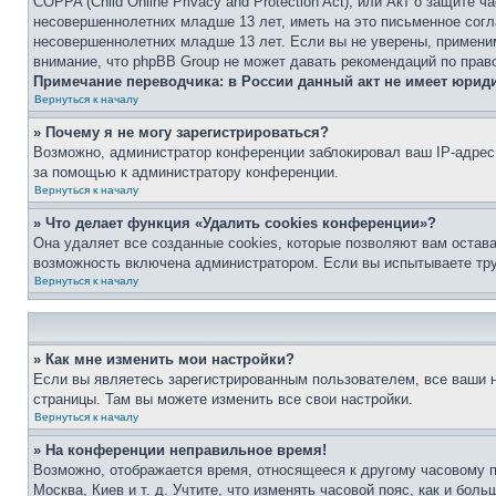
COPPA (Child Online Privacy and Protection Act), или Акт о защите
несовершеннолетних младше 13 лет, иметь на это письменное согл
несовершеннолетних младше 13 лет. Если вы не уверены, применим
внимание, что phpBB Group не может давать рекомендаций по прав
Примечание переводчика: в России данный акт не имеет юрид
Вернуться к началу
» Почему я не могу зарегистрироваться?
Возможно, администратор конференции заблокировал ваш IP-адрес 
за помощью к администратору конференции.
Вернуться к началу
» Что делает функция «Удалить cookies конференции»?
Она удаляет все созданные cookies, которые позволяют вам остав
возможность включена администратором. Если вы испытываете тру
Вернуться к началу
» Как мне изменить мои настройки?
Если вы являетесь зарегистрированным пользователем, все ваши н
страницы. Там вы можете изменить все свои настройки.
Вернуться к началу
» На конференции неправильное время!
Возможно, отображается время, относящееся к другому часовому поя
Москва, Киев и т. д. Учтите, что изменять часовой пояс, как и бо