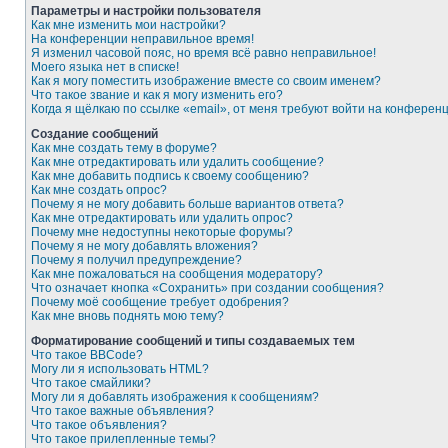
Параметры и настройки пользователя
Как мне изменить мои настройки?
На конференции неправильное время!
Я изменил часовой пояс, но время всё равно неправильное!
Моего языка нет в списке!
Как я могу поместить изображение вместе со своим именем?
Что такое звание и как я могу изменить его?
Когда я щёлкаю по ссылке «email», от меня требуют войти на конферен
Создание сообщений
Как мне создать тему в форуме?
Как мне отредактировать или удалить сообщение?
Как мне добавить подпись к своему сообщению?
Как мне создать опрос?
Почему я не могу добавить больше вариантов ответа?
Как мне отредактировать или удалить опрос?
Почему мне недоступны некоторые форумы?
Почему я не могу добавлять вложения?
Почему я получил предупреждение?
Как мне пожаловаться на сообщения модератору?
Что означает кнопка «Сохранить» при создании сообщения?
Почему моё сообщение требует одобрения?
Как мне вновь поднять мою тему?
Форматирование сообщений и типы создаваемых тем
Что такое BBCode?
Могу ли я использовать HTML?
Что такое смайлики?
Могу ли я добавлять изображения к сообщениям?
Что такое важные объявления?
Что такое объявления?
Что такое прилепленные темы?