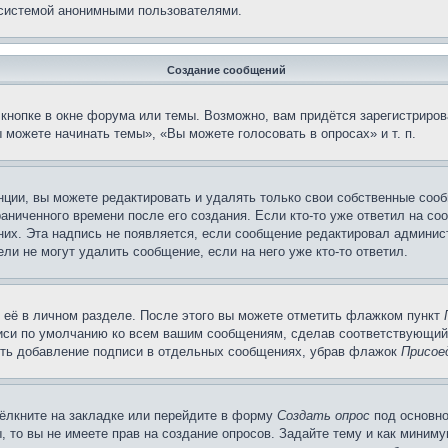
 системой анонимными пользователями.
Создание сообщений
кнопке в окне форума или темы. Возможно, вам придётся зарегистриров
можете начинать темы», «Вы можете голосовать в опросах» и т. п.
ции, вы можете редактировать и удалять только свои собственные сооб
аниченного времени после его создания. Если кто-то уже ответил на со
 них. Эта надпись не появляется, если сообщение редактировал админис
ли не могут удалить сообщение, если на него уже кто-то ответил.
 её в личном разделе. После этого вы можете отметить флажком пункт
писи по умолчанию ко всем вашим сообщениям, сделав соответствующий
нить добавление подписи в отдельных сообщениях, убрав флажок
Присое
ёлкните на закладке или перейдите в форму
Создать опрос
под основно
, то вы не имеете прав на создание опросов. Задайте тему и как миним