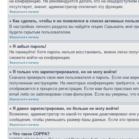
на конференцию. Не рекомендуется делать это на общедоступном ко
отсутствует, значит, администратор отключил эту функцию.
Вернуться к началу
» Как сделать, чтобы я не появлялся в списке активных польз
В настройках личного раздела вы найдёте опцию
Скрывать моё пр
будете скрытым пользователем.
Вернуться к началу
» Я забыл пароль!
Не паникуйте! Хотя пароль нельзя восстановить, можно легко пол
сможете войти на конференцию.
Вернуться к началу
» Я только что зарегистрировался, но не могу войти!
Сначала проверьте свои имя пользователя и пароль. Если они верн
полученным инструкциям. На некоторых конференциях требуется, 
отображается в процессе регистрации. Если вам было прислано em
email либо он заблокирован спам-фильтром. Если вы уверены, что 
Вернуться к началу
» Я давно зарегистрирован, но больше не могу войти!
Возможно, администратор по какой-то причине деактивировал или 
сообщения, чтобы уменьшить размер базы данных. Если это произош
Вернуться к началу
» Что такое COPPA?