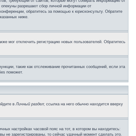
Штатов, требующий от сайтов, которые могут собирать информацию от
о опекуны разрешают сбор личной информации от
 конференции, обратитесь за помощью к юрисконсульту. Обратите
указанных ниже.
акже мог отключить регистрацию новых пользователей. Обратитесь
ункции, такие как отслеживание прочитанных сообщений, если эта
ies поможет.
ейдите в
Личный раздел
; ссылка на него обычно находится вверху
чных настройках часовой пояс на тот, в котором вы находитесь:
и вы не зарегистрированы, то сейчас удачный момент сделать это.