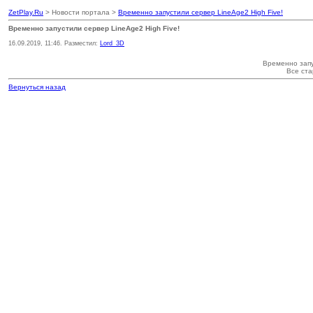
ZetPlay.Ru
> Новости портала >
Временно запустили сервер LineAge2 High Five!
Временно запустили сервер LineAge2 High Five!
16.09.2019, 11:46. Разместил:
Lord_3D
Временно запу
Все ста
Вернуться назад